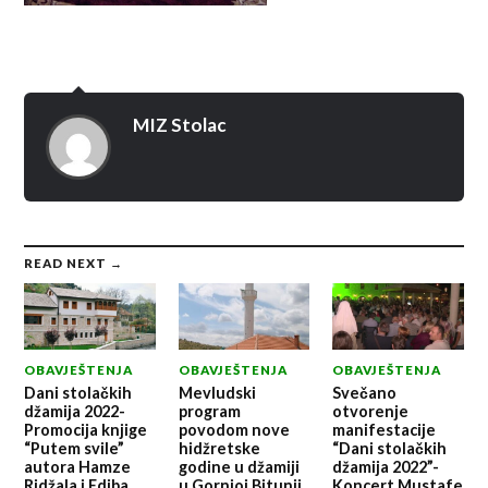
MIZ Stolac
READ NEXT →
OBAVJEŠTENJA
OBAVJEŠTENJA
OBAVJEŠTENJA
Dani stolačkih
Mevludski
Svečano
džamija 2022-
program
otvorenje
Promocija knjige
povodom nove
manifestacije
“Putem svile”
hidžretske
“Dani stolačkih
autora Hamze
godine u džamiji
džamija 2022”-
Ridžala i Ediba
u Gornjoj Bitunji
Koncert Mustafe