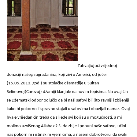
Zahvaljujući vrijednoj
donaciji našeg sugrađanina, koji živi u Americi, od jučer
(15.05.2013. god.) su stolačke džematlije u Sultan
Selimovoj(Carevoj) džamiji klanjale na novim tepisima. Na ovaj čin
se Džematski odbor odlučio da bi naši safovi bili što ravniji i zbijeniji
kako bi pokorno i ispravno stajali u safovima i obavljali namaz. Ovaj
hvale vrijedan čin treba da slijede svi koji su u mogućnosti, a mi
molimo uzvišenog Allaha dž.š. da zbije i popuni naše safove, učini
nas pokornim i istinskim vjernicima, a našem dobrotvoru
da svaki