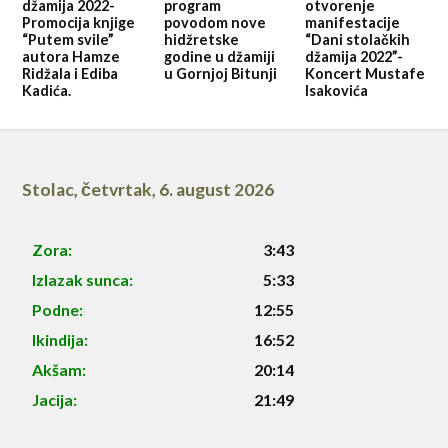
džamija 2022-
program
otvorenje
Promocija knjige
povodom nove
manifestacije
“Putem svile”
hidžretske
“Dani stolačkih
autora Hamze
godine u džamiji
džamija 2022”-
Ridžala i Ediba
u Gornjoj Bitunji
Koncert Mustafe
Kadića.
Isakovića
Stolac
,
četvrtak, 6. august 2026
Zora:
3:43
Izlazak sunca:
5:33
Podne:
12:55
Ikindija:
16:52
Akšam:
20:14
Jacija:
21:49