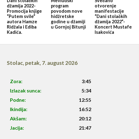
Dani stolačkih
Mevludski
Svečano
džamija 2022-
program
otvorenje
Promocija knjige
povodom nove
manifestacije
“Putem svile”
hidžretske
“Dani stolačkih
autora Hamze
godine u džamiji
džamija 2022”-
Ridžala i Ediba
u Gornjoj Bitunji
Koncert Mustafe
Kadića.
Isakovića
Stolac
,
petak, 7. august 2026
Zora:
3:45
Izlazak sunca:
5:34
Podne:
12:55
Ikindija:
16:52
Akšam:
20:12
Jacija:
21:47