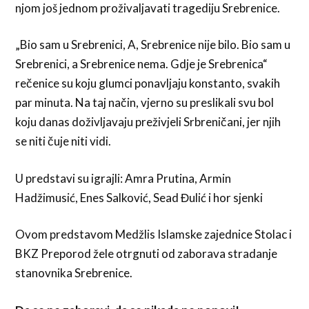
njom još jednom proživaljavati tragediju Srebrenice.
„Bio sam u Srebrenici, A, Srebrenice nije bilo. Bio sam u
Srebrenici, a Srebrenice nema. Gdje je Srebrenica“
rečenice su koju glumci ponavljaju konstanto, svakih
par minuta. Na taj način, vjerno su preslikali svu bol
koju danas doživljavaju preživjeli Srbreničani, jer njih
se niti čuje niti vidi.
U predstavi su igrajli: Amra Prutina, Armin
Hadžimusić, Enes Salković, Sead Đulić i hor sjenki
Ovom predstavom Medžlis Islamske zajednice Stolac i
BKZ Preporod žele otrgnuti od zaborava stradanje
stanovnika Srebrenice.