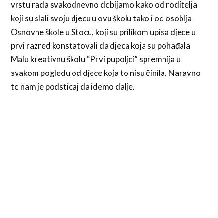
vrstu rada svakodnevno dobijamo kako od roditelja
koji su slali svoju djecu u ovu školu tako i od osoblja
Osnovne škole u Stocu, koji su prilikom upisa djece u
prvi razred konstatovali da djeca koja su pohađala
Malu kreativnu školu “Prvi pupoljci” spremnija u
svakom pogledu od djece koja to nisu činila. Naravno
to nam je podsticaj da idemo dalje.