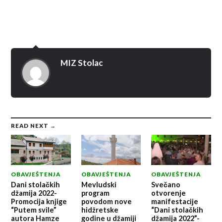
MIZ Stolac
READ NEXT →
OBAVJEŠTENJA
OBAVJEŠTENJA
OBAVJEŠTENJA
Dani stolačkih
Mevludski
Svečano
džamija 2022-
program
otvorenje
Promocija knjige
povodom nove
manifestacije
“Putem svile”
hidžretske
“Dani stolačkih
autora Hamze
godine u džamiji
džamija 2022”-