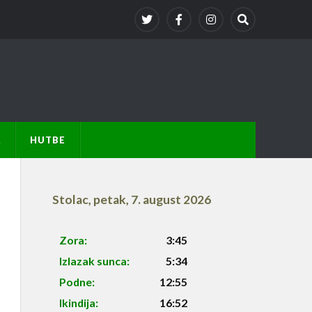
A
HUTBE
Stolac
,
petak, 7. august 2026
Zora:
3:45
Izlazak sunca:
5:34
Podne:
12:55
Ikindija:
16:52