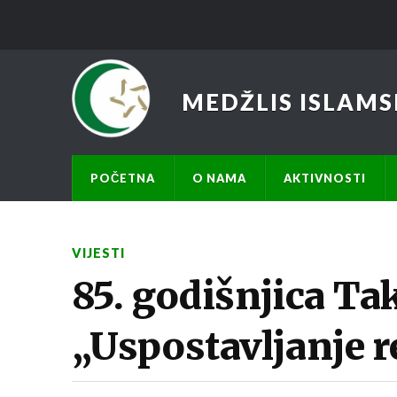
MEDŽLIS ISLAMS
POČETNA
O NAMA
AKTIVNOSTI
VIJESTI
85. godišnjica Ta
„Uspostavljanje re