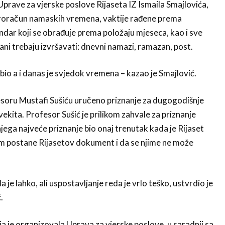
Uprave za vjerske poslove Rijaseta IZ Ismaila Smajlovića,
roračun namaskih vremena, vaktije rađene prema
ndar koji se obrađuje prema položaju mjeseca, kao i sve
ani trebaju izvršavati: dnevni namazi, ramazan, post.
 bio a i danas je svjedok vremena – kazao je Smajlović.
esoru Mustafi Sušiću uručeno priznanje za dugogodišnje
ekita. Profesor Sušić je prilikom zahvale za priznanje
njega najveće priznanje bio onaj trenutak kada je Rijaset
m postane Rijasetov dokument i da se njime ne može
 je lahko, ali uspostavljanje reda je vrlo teško, ustvrdio je
.
a je organizovala Uprava za vjerske poslove, u saradnji sa