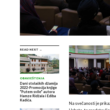
READ NEXT →
OBAVJEŠTENJA
Dani stolačkih džamija
2022-Promocija knjige
“Putem svile” autora
Hamze Ridžala i Ediba
Kadića.
Na svečanosti je prika