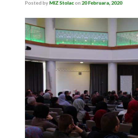
Posted
by
MIZ Stolac
on
20 Februara, 2020