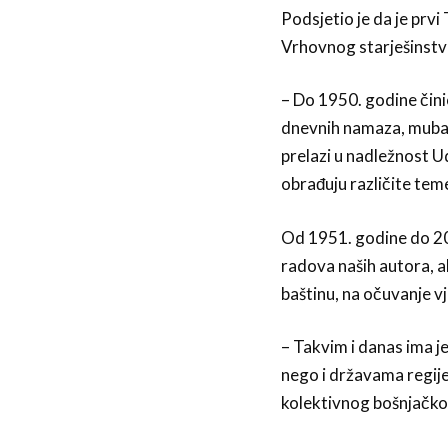
Podsjetio je da je prvi
Vrhovnog starješinstv
– Do 1950. godine čini
dnevnih namaza, mubar
prelazi u nadležnost Ud
obrađuju različite teme
Od 1951. godine do 20
radova naših autora, al
baštinu, na očuvanje vj
– Takvim i danas ima je
nego i državama regije,
kolektivnog bošnjačkog