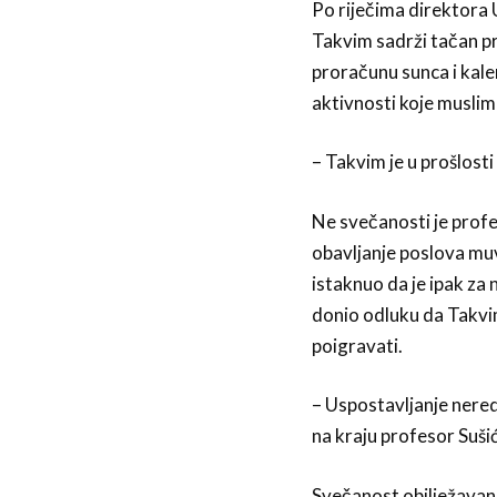
Po riječima direktora 
Takvim sadrži tačan p
proračunu sunca i kale
aktivnosti koje muslim
– Takvim je u prošlosti
Ne svečanosti je prof
obavljanje poslova muv
istaknuo da je ipak za 
donio odluku da Takvi
poigravati.
– Uspostavljanje nereda
na kraju profesor Sušić
Svečanost obilježavanj