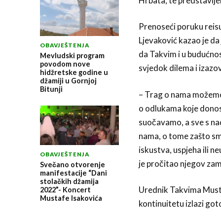
Hrbata, te predstavlje
Prenoseći poruku reisu
Ljevaković kazao je da
OBAVJEŠTENJA
da Takvim i u budućnost
Mevludski program
povodom nove
svjedok dilema i izazo
hidžretske godine u
džamiji u Gornjoj
Bitunji
– Trag o nama možemo 
o odlukama koje donos
suočavamo, a sve s nado
nama, o tome zašto smo
iskustva, uspjeha ili ne
OBAVJEŠTENJA
je pročitao njegov zamj
Svečano otvorenje
manifestacije “Dani
stolačkih džamija
Urednik Takvima Mustafa
2022”- Koncert
Mustafe Isakovića
kontinuitetu izlazi got