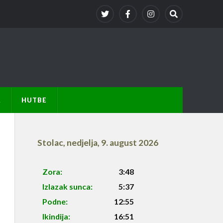
A
HUTBE
Stolac
,
nedjelja, 9. august 2026
Zora:
3:48
Izlazak sunca:
5:37
Podne:
12:55
Ikindija:
16:51