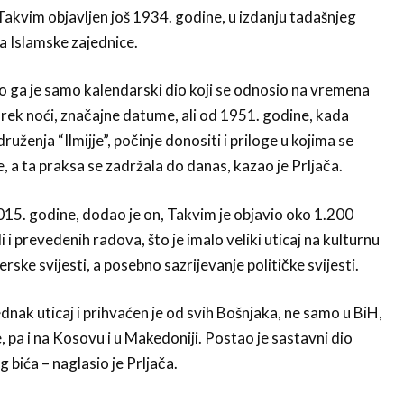
 Takvim objavljen još 1934. godine, u izdanju tadašnjeg
a Islamske zajednice.
o ga je samo kalendarski dio koji se odnosio na vremena
ek noći, značajne datume, ali od 1951. godine, kada
ruženja “Ilmijje”, počinje donositi i priloge u kojima se
, a ta praksa se zadržala do danas, kazao je Prljača.
15. godine, dodao je on, Takvim je objavio oko 1.200
i i prevedenih radova, što je imalo veliki uticaj na kulturnu
erske svijesti, a posebno sazrijevanje političke svijesti.
dnak uticaj i prihvaćen je od svih Bošnjaka, ne samo u BiH,
 pa i na Kosovu i u Makedoniji. Postao je sastavni dio
 bića – naglasio je Prljača.