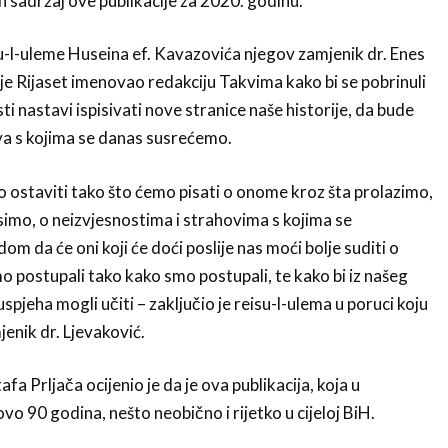
n sadržaj ove publikacije za 2020. godinu.
-l-uleme Huseina ef. Kavazovića njegov zamjenik dr. Enes
 je Rijaset imenovao redakciju Takvima kako bi se pobrinuli
i nastavi ispisivati nove stranice naše historije, da bude
va s kojima se danas susrećemo.
ostaviti tako što ćemo pisati o onome kroz šta prolazimo,
imo, o neizvjesnostima i strahovima s kojima se
m da će oni koji će doći poslije nas moći bolje suditi o
 postupali tako kako smo postupali, te kako bi iz našeg
uspjeha mogli učiti – zaključio je reisu-l-ulema u poruci koju
enik dr. Ljevaković.
 Prljača ocijenio je da je ova publikacija, koja u
ovo 90 godina, nešto neobično i rijetko u cijeloj BiH.