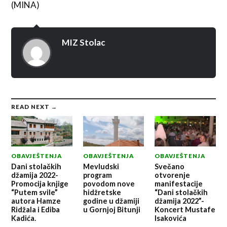
(MINA)
MIZ Stolac
READ NEXT →
OBAVJEŠTENJA
OBAVJEŠTENJA
OBAVJEŠTENJA
Dani stolačkih
Mevludski
Svečano
džamija 2022-
program
otvorenje
Promocija knjige
povodom nove
manifestacije
“Putem svile”
hidžretske
“Dani stolačkih
autora Hamze
godine u džamiji
džamija 2022”-
Ridžala i Ediba
u Gornjoj Bitunji
Koncert Mustafe
Kadića.
Isakovića