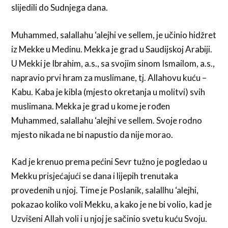
slijedili do Sudnjega dana.
Muhammed, salallahu ‘alejhi ve sellem, je učinio hidžret
iz Mekke u Medinu. Mekka je grad u Saudijskoj Arabiji.
U Mekki je Ibrahim, a.s., sa svojim sinom Ismailom, a.s.,
napravio prvi hram za muslimane, tj. Allahovu kuću –
Kabu. Kaba je kibla (mjesto okretanja u molitvi) svih
muslimana. Mekka je grad u kome je rođen
Muhammed, salallahu ‘alejhi ve sellem. Svoje rodno
mjesto nikada ne bi napustio da nije morao.
Kad je krenuo prema pećini Sevr tužno je pogledao u
Mekku prisjećajući se dana i lijepih trenutaka
provedenih u njoj. Time je Poslanik, salallhu ‘alejhi,
pokazao koliko voli Mekku, a kako je ne bi volio, kad je
Uzvišeni Allah voli i u njoj je sačinio svetu kuću Svoju.