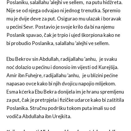
Poslaniku, salallahu ‘alejhi ve sellem, na putu hidžreta.
Nije se od njega odvajao ni jednog trenutka. Spremio
mu je dvije deve za put. Osigurao mu ulazak i boravak
u pećini Sevr. Postavio je svoje krilo da bi na njemu
Poslanik spavao, čak je trpio i ujed škorpiona kako ne
bi probudio Poslanika, salallahu ‘alejhi ve sellem.
Ebu Bekrov sin Abdullah, radijallahu ‘anhu, je svaku
noć dolazio u pećinu i donosio im vijesti od Kurejšija.
Amir ibn Fuhejre, radijallahu ‘anhu, je u blizini pećine
napasao ovce kako bi njih dvojicu napojio mlijekom.
Esma kćerka Ebu Bekra donijela im je hranu spremljenu
za put, čak je pretrpjela i fizičke udarce kako bi zaštitila
Poslanika. Stručnu podršku tokom puta imali su od
vodiča Abdullaha ibn Urejkita.