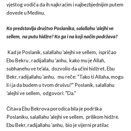
vještog vodiča da ih najkraćim i najbezbjednijim putem
dovede u Medinu.
Ko predstavlja društvo Poslanika, salallahu ‘alejhi ve
sellem, na putu hidžre? Ko ga i na koji način podržava?
Kad je Poslanik, salallahu ‘alejhi ve sellem, ispričao
Ebu Bekru , radijallahu ‘anhu, kako mu je Allah,
subhanehu ve te’ala, dozvolio da učini hidžret, Ebu
Bekr, radijallahu ‘anhu, mu reče: ”Tako ti Allaha, mogu
li i ja da budem u tvom drušvu?” Poslanik, salallahu
‘alejhi ve sellem, odgovori: ”Da.”
Čitava Ebu Bekrova porodica bila je podrška
Poslaniku, salallahu ‘alejhi ve sellem, prilikom hidžre.
Ebu Bekr, radijallahu ‘anhu, bio je vijerni pratilac