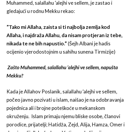
Muhammed, salallahu ‘alejhi ve sellem, je zastao i
gledajući u rodnu Mekku rekao:
”Tako mi Allaha, zaista si ti najbolja zemlja kod
Allaha, i najdraža Allahu, da nisam protjeran iz tebe,
nikada te ne bih napustio.”
(Šejh Albani je hadis
ocijenio vjerodostojnim u sahihu sunena Tirmizije)
Zašto Muhammed, salallahu ‘alejhi ve sellem, napušta
Mekku?
Kada je Allahov Poslanik, salallahu ‘alejhi ve sellem,
počeo javno pozivati u islam, naišao je na odobravanja
pojednica ali i brojne poteškoće u mekanskom
okruženju. Islam primaju njemu bliske osobe, članovi
porodice, prijatelji; Hatidža, Zejd, Alija, Hamza, Omer i