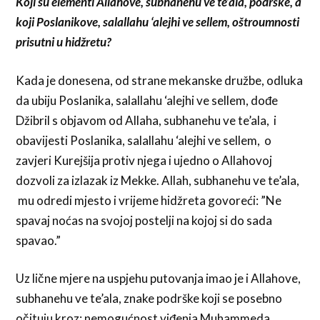
Koji su elementi Allahove, subhanehu ve te’ala, podrške, a
koji Poslanikove, salallahu ‘alejhi ve sellem, oštroumnosti
prisutni u hidžretu?
Kada je donesena, od strane mekanske družbe, odluka
da ubiju Poslanika, salallahu ‘alejhi ve sellem, dođe
Džibril s objavom od Allaha, subhanehu ve te’ala, i
obavijesti Poslanika, salallahu ‘alejhi ve sellem, o
zavjeri Kurejšija protiv njega i ujedno o Allahovoj
dozvoli za izlazak iz Mekke. Allah, subhanehu ve te’ala,
mu odredi mjesto i vrijeme hidžreta govoreći: ”Ne
spavaj noćas na svojoj postelji na kojoj si do sada
spavao.”
Uz lične mjere na uspjehu putovanja imao je i Allahove,
subhanehu ve te’ala, znake podrške koji se posebno
očituju kroz: nemogućnost viđenja Muhammeda,