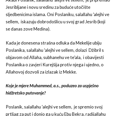
Jesribljane i novu sredinu za buduće utočište
sljedbenicima islama. Oni Poslaniku, salallahu ‘alejhi ve
sellem, iskazuju dobrodošlicu u svoj grad Jesrib (koji
se danas zove Medina).
Kada je donesena strašna odluka da Mekelije ubiju
Poslanika, salallahu ‘alejhi ve sellem, dolazi Džibril s
objavom od Allaha, subhanehu ve te’ala, i obavijesti
Poslanika o zavjeri Kurejšija protiv njega i ujedno, o
Allahovoj dozvoli za izlazak iz Mekke.
Koje je mjere Muhammed, a.s., poduzeo za uspješno
hidžretsko putovanje?
Poslanik, salallahu ‘alejhi ve sellem, je spremio svoj
prtljag za put i donio ga u kuću Ebu Bekra, radijallahu