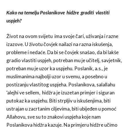
Kako na temelju Poslanikove hidžre graditi vlastiti
uspjeh?
Život na ovom svijetu ima svoje čari, uživanja i razne
izazove. U životu čovjek nailazi na razna iskušenja,
probleme i nedaće. Da bi se čovjek snašao, da bi lakše
gradio vlastiti uspjeh, potreban mu je učitelj, savjetnik,
potreban mu je uzor ka uspjehu. Poslanik, a.s., je
muslimanima najbolji uzor u svemu, a posebno u
postizanju vlastitog uspjeha. Poslanikova, salallahu
‘alejhi ve sellem, hidžra je izuzetan primjer i siguran
putokaz ka uspjehu. Biti strpljiv u iskušenjima, biti
ustrajan u zacrtanim ciljevima, biti ubijeđen u pomoć
Allahovu, sve su to znakovi uspjeha koje nam
Poslanikova hidžra kazuje. Na primjeru hidžre učimo