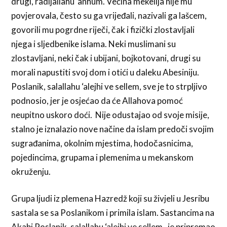
drugi, radijallahu ‘anhum. Većina mekelija nije mu
povjerovala, često su ga vrijeđali, nazivali ga lašcem,
govorili mu pogrdne riječi, čak i fizički zlostavljali
njega i sljedbenike islama. Neki muslimani su
zlostavljani, neki čak i ubijani, bojkotovani, drugi su
morali napustiti svoj dom i otići u daleku Abesiniju.
Poslanik, salallahu ‘alejhi ve sellem, sve je to strpljivo
podnosio, jer je osjećao da će Allahova pomoć
neupitno uskoro doći. Nije odustajao od svoje misije,
stalno je iznalazio nove načine da islam predoči svojim
sugrađanima, okolnim mjestima, hodočasnicima,
pojedincima, grupama i plemenima u mekanskom
okruženju.
Grupa ljudi iz plemena Hazredž koji su živjeli u Jesribu
sastala se sa Poslanikom i primila islam. Sastancima na
Akabi Poslanik, salallahu ‘alejhi ve sellem, je pripremao