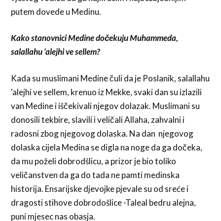
putem dovede u Medinu.
Kako stanovnici Medine dočekuju Muhammeda,
salallahu ‘alejhi ve sellem?
Kada su muslimani Medine čuli da je Poslanik, salallahu
‘alejhi ve sellem, krenuo iz Mekke, svaki dan su izlazili
van Medine i iščekivali njegov dolazak. Muslimani su
donosili tekbire, slavili i veličali Allaha, zahvalni i
radosni zbog njegovog dolaska. Na dan njegovog
dolaska cijela Medina se digla na noge da ga dočeka,
da mu poželi dobrodšlicu, a prizor je bio toliko
veličanstven da ga do tada ne pamti medinska
historija. Ensarijske djevojke pjevale su od sreće i
dragosti stihove dobrodošlice -Taleal bedru alejna,
puni mjesec nas obasja.