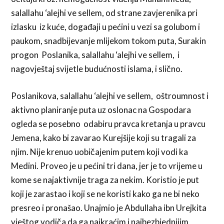
salallahu ‘alejhi ve sellem, od strane zavjerenika pri
izlasku iz kuće, događaji u pećini u vezi sa golubom i
paukom, snadbijevanje mlijekom tokom puta, Surakin
progon Poslanika, salallahu ‘alejhi ve sellem, i
nagovještaj svijetle budućnosti islama, i slično.
Poslanikova, salallahu ‘alejhi ve sellem, oštroumnost i
aktivno planiranje puta uz oslonac na Gospodara
ogleda se posebno odabiru pravca kretanja u pravcu
Jemena, kako bi zavarao Kurejšije koji su tragali za
njim. Nije krenuo uobičajenim putem koji vodi ka
Medini. Proveo je u pećini tri dana, jer je to vrijeme u
kome se najaktivnije traga za nekim. Koristio je put
koji je zarastao i koji se ne koristi kako ga ne bi neko
presreo i pronašao. Unajmio je Abdullaha ibn Urejkita
vještog vodiča da ga najkraćim i najbezbjednijim