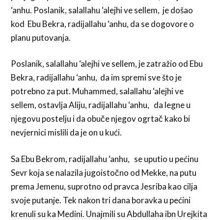
‘anhu. Poslanik, salallahu ‘alejhi ve sellem, je došao
kod Ebu Bekra, radijallahu ‘anhu, da se dogovore o
planu putovanja.
Poslanik, salallahu ‘alejhi ve sellem, je zatražio od Ebu
Bekra, radijallahu ‘anhu, da im spremi sve što je
potrebno za put. Muhammed, salallahu ‘alejhi ve
sellem, ostavlja Aliju, radijallahu ‘anhu, da legne u
njegovu postelju i da obuče njegov ogrtač kako bi
nevjernici mislili da je on u kući.
Sa Ebu Bekrom, radijallahu ‘anhu, se uputio u pećinu
Sevr koja se nalazila jugoistočno od Mekke, na putu
prema Jemenu, suprotno od pravca Jesriba kao cilja
svoje putanje. Tek nakon tri dana boravka u pećini
krenuli su ka Medini. Unajmili su Abdullaha ibn Urejkita