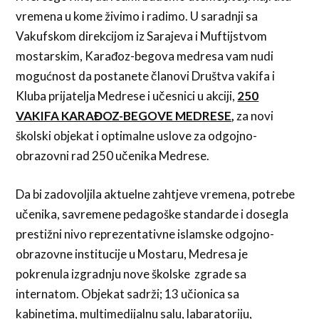
vremena u kome živimo i radimo. U saradnji sa
Vakufskom direkcijom iz Sarajeva i Muftijstvom
mostarskim, Karađoz-begova medresa vam nudi
mogućnost da postanete članovi Društva vakifa i
Kluba prijatelja Medrese i učesnici u akciji,
250
VAKIFA KARAĐOZ-BEGOVE MEDRESE,
za novi
školski objekat i optimalne uslove za odgojno-
obrazovni rad 250 učenika Medrese.
Da bi zadovoljila aktuelne zahtjeve vremena, potrebe
učenika, savremene pedagoške standarde i dosegla
prestižni nivo reprezentativne islamske odgojno-
obrazovne institucije u Mostaru, Medresa je
pokrenula izgradnju nove školske zgrade sa
internatom. Objekat sadrži; 13 učionica sa
kabinetima, multimedijalnu salu, labaratoriju,