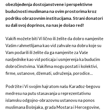
obezbjeđenja dostojanstvene i perspektivne
budućnosti muslimana na ovim prostorima kroz
podršku obrazovnim institucijama. Strani donatori
su dali svoj doprinos, na nas je došao red!
Vakifi možete biti Vi lično ili želite da dobro namjenite
Vašim rahmetlijama kao vid zahvale na dobru koje su
Vam podarili ili želite da ga namjenite za Vaše
nasljednike kao vid poticaja i usmjerenja ka budućim
dobročinstvima. Vakifima mogu postati i kolektivi,
firme, ustanove, džemati, udruženja, porodice…
Podržite i Vi svojim hajratom našu Karađoz-begovu
medresu na putu stasavanja u reprezentativnu
islamsku odgojno-obrazovnu ustanovu na ponos
muslimana Bošnjaka, grada Mostara i Hercegovine,