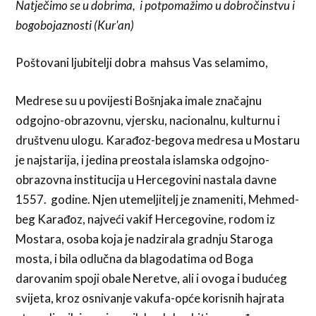
Natječimo se u dobrima, i potpomažimo u dobročinstvu i
bogobojaznosti (Kur'an)
Poštovani ljubitelji dobra mahsus Vas selamimo,
Medrese su u povijesti Bošnjaka imale značajnu
odgojno-obrazovnu, vjersku, nacionalnu, kulturnu i
društvenu ulogu. Karađoz-begova medresa u Mostaru
je najstarija, i jedina preostala islamska odgojno-
obrazovna institucija u Hercegovini nastala davne
1557. godine. Njen utemeljitelj je znameniti, Mehmed-
beg Karađoz, najveći vakif Hercegovine, rodom iz
Mostara, osoba koja je nadzirala gradnju Staroga
mosta, i bila odlučna da blagodatima od Boga
darovanim spoji obale Neretve, ali i ovoga i budućeg
svijeta, kroz osnivanje vakufa-opće korisnih hajrata