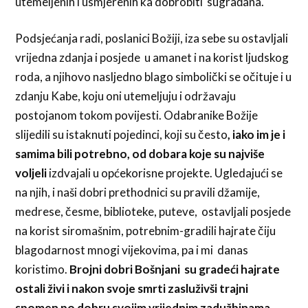
utemeljenih i usmjerenih ka dobrobiti sugrađana.
Podsjećanja radi, poslanici Božiji, iza sebe su ostavljali
vrijedna zdanja i posjede u amanet i na korist ljudskog
roda, a njihovo nasljedno blago simbolički se očituje i u
zdanju Kabe, koju oni utemeljuju i održavaju
postojanom tokom povijesti. Odabranike Božije
slijedili su istaknuti pojedinci, koji su često
, iako im je i
samima bili potrebno, od dobara koje su najviše
voljeli
izdvajali u općekorisne projekte. Ugledajući se
na njih, i naši dobri prethodnici su pravili džamije,
medrese, česme, biblioteke, puteve, ostavljali posjede
na korist siromašnim, potrebnim-gradili hajrate čiju
blagodarnost mnogi vijekovima, pa i mi danas
koristimo.
Brojni dobri Bošnjani su gradeći hajrate
ostali živi i nakon svoje smrti zasluživši trajni
spomen po dobru svojim vrijednim zadužbinama.