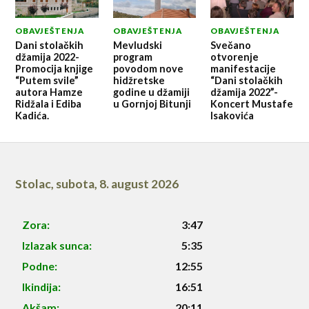
OBAVJEŠTENJA
OBAVJEŠTENJA
OBAVJEŠTENJA
Dani stolačkih
Mevludski
Svečano
džamija 2022-
program
otvorenje
Promocija knjige
povodom nove
manifestacije
“Putem svile”
hidžretske
“Dani stolačkih
autora Hamze
godine u džamiji
džamija 2022”-
Ridžala i Ediba
u Gornjoj Bitunji
Koncert Mustafe
Kadića.
Isakovića
Stolac
,
subota, 8. august 2026
Zora:
3:47
Izlazak sunca:
5:35
Podne:
12:55
Ikindija:
16:51
Akšam:
20:11