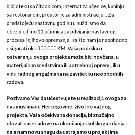
biblioteku sa čitaonicom, internat za učenice, kuhinju
sa restoranom, prostorije za administraciju… Za
predstojeću nastavnu godinu u nuždi smo da
obezbijedimo 11 učionica za odvijanje nastavnog
procesa i njihovo opremanje, za što nam je neophodno
osigurati oko 300 000 KM.
Vaša podrška u
ostvarenju ovoga projekta može biti novčana, u
materijalnim sredstvima ili potrebnoj opremi, ili u
vidu radnog angažmana na završetku neophodnih
radova.
Pozivamo Vas da učestvujete u realizaciji, ovoga za
nas muslimane Hercegovine, životno važnog
projekta. Vaša očekivana donacija, bi značajno
ubrzali naše radove na okončanju školskoga zdanja i
dala nam novu snagu da ustrajemo u projektima