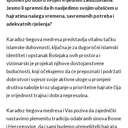
Jesmo li spremni da ih nasljedimo svojim učešćem u
hajratima našega vremena, savremenih potreba i
adekvatnih rješenja?
Karađoz-begova medresa predstavlja vitalnu tačku
islamske duhovnosti, ključna je za dugoročni islamski
identitet i opstanak Bošnjaka ovih prostora i
vizionarski je projekat njihove dostojanstvene
budućnosti, koji očekujemo da će prepoznati i podržati
dobrotvori svjesni svoje aktivne uloge u promjeni
društva nabolje kroz ulaganje u prioritetne hajrate čija
je vrijednost trajna i dobra nepresušna.
Karađoz-begova medresa i Vas poziva da zajednički
nastavimo plemenitu tradiciju odabranih sinova Bosne
i Hercegovine, da i sami budemo utemeljitelji hajrata