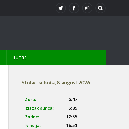
A
HUTBE
Stolac
,
subota, 8. august 2026
Zora:
3:47
Izlazak sunca:
5:35
Podne:
12:55
Ikindija:
16:51