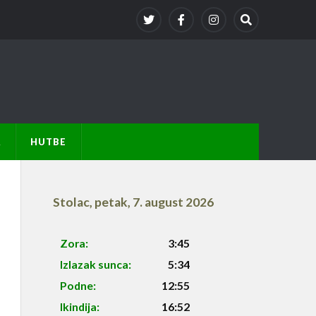
A
HUTBE
Stolac
,
petak, 7. august 2026
Zora:
3:45
Izlazak sunca:
5:34
Podne:
12:55
Ikindija:
16:52