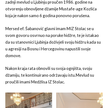
zadnji mevlud u Ljubinju proučen 1986. godine na
otvorenju obnovljene džamije Mustafe-age Kozlića
koja je nakon samo 6 godina ponovno porušena.
Mersed ef. Šabanović glavni imam MIZ Stolac se u
svom govoru osvrnuo na poruke hidžre, te je istakao
da su stanovnici Ljubinja doživjeli svoju hidžru kada su
u agresiji na Bosnu i Hercegovinu napustili svoje
domove.
Nakon kraja rata obnovili su svoja ognjišta, svoju
džamiju, te kontinuirano održavaju istu.Mevlud su
proučili imami Medžlisa IZ Stolac.