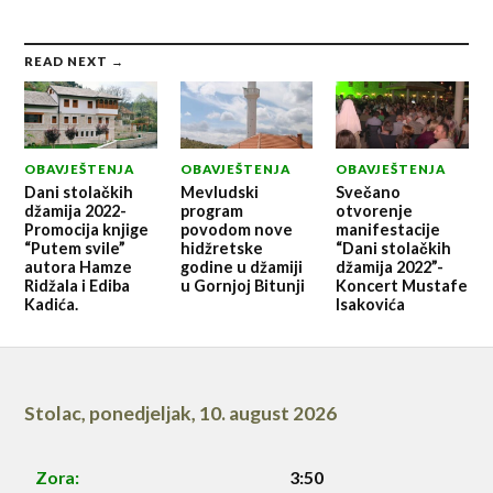
READ NEXT →
OBAVJEŠTENJA
OBAVJEŠTENJA
OBAVJEŠTENJA
Dani stolačkih
Mevludski
Svečano
džamija 2022-
program
otvorenje
Promocija knjige
povodom nove
manifestacije
“Putem svile”
hidžretske
“Dani stolačkih
autora Hamze
godine u džamiji
džamija 2022”-
Ridžala i Ediba
u Gornjoj Bitunji
Koncert Mustafe
Kadića.
Isakovića
Stolac
,
ponedjeljak, 10. august 2026
Zora:
3:50