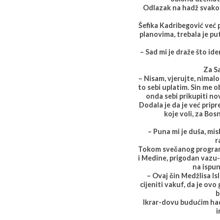
Odlazak na hadž svakom
Šefika Kadribegović već p
planovima, trebala je put
– Sad mi je draže što id
Za S
– Nisam, vjerujte, nimal
to sebi uplatim. Sin me ob
onda sebi prikupiti nov
Dodala je da je već prip
koje voli, za Bos
– Puna mi je duša, mis
r
Tokom svečanog programa
i Medine, prigodan vazu-
na ispu
– Ovaj čin Medžlisa Is
cijeniti vakuf, da je ovo
b
Ikrar-dovu budućim had
i