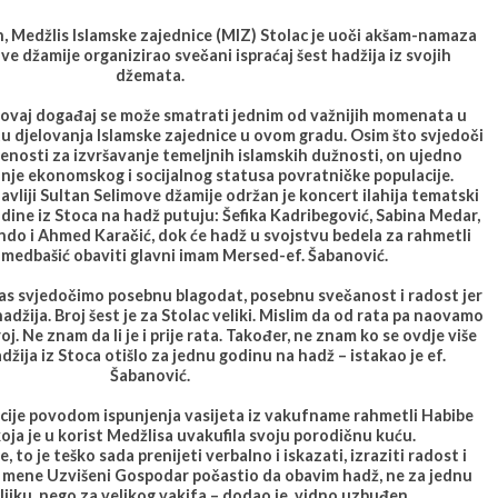
, Medžlis Islamske zajednice (MIZ) Stolac je uoči akšam-namaza
ve džamije organizirao svečani ispraćaj šest hadžija iz svojih
džemata.
 ovaj događaj se može smatrati jednim od važnijih momenata u
 djelovanja Islamske zajednice u ovom gradu. Osim što svjedoči
ljenosti za izvršavanje temeljnih islamskih dužnosti, on ujedno
anje ekonomskog i socijalnog statusa povratničke populacije.
 avliji Sultan Selimove džamije održan je koncert ilahija tematski
ine iz Stoca na hadž putuju: Šefika Kadribegović, Sabina Medar,
do i Ahmed Karačić, dok će hadž u svojstvu bedela za rahmetli
edbašić obaviti glavni imam Mersed-ef. Šabanović.
s svjedočimo posebnu blagodat, posebnu svečanost i radost jer
adžija. Broj šest je za Stolac veliki. Mislim da od rata pa naovamo
roj. Ne znam da li je i prije rata. Također, ne znam ko se ovdje više
adžija iz Stoca otišlo za jednu godinu na hadž – istakao je ef.
Šabanović.
cije povodom ispunjenja vasijeta iz vakufname rahmetli Habibe
ja je u korist Medžlisa uvakufila svoju porodičnu kuću.
, to je teško sada prenijeti verbalno i iskazati, izraziti radost i
š mene Uzvišeni Gospodar počastio da obavim hadž, ne za jednu
ijku, nego za velikog vakifa – dodao je, vidno uzbuđen.