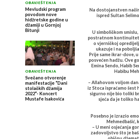
OBAVJEŠTENJA
Mevludski program
Na dostojanstven način
povodom nove
ispred Sultan Selimo
hidžretske godine u
džamiji u Gornjoj
Bitunji
U simboličkom smislu,
postratnom kontinuitetu
o vjerničkoj opredije
ukazuje i na poboljš
Prije same ikrar-dove, u
posvećen hadžu. Ove god
Emina Sendo, Habib Sen
Habibu Mehm
OBAVJEŠTENJA
Svečano otvorenje
– Allahovom voljom dana
manifestacije “Dani
iz Stoca ispraćamo šest h
stolačkih džamija
sigurno nije bio toliki b
2022”- Koncert
Mustafe Isakovića
sjeća da je toliko h
Posebno je izrazio emo
Mehmedbašić, ko
– U meni osjećanja gore
zadovoljstvo što je ba
običnu džematl