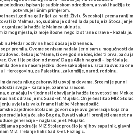
 pojedincu ispisan je sudbinskom odredbom, a svaki hadžija to
potvrđuje ličnim primjerom.
etnaest godina gaji nijet za hadž. Živi u Švedskoj i, prema ranijim
ovati iz Malmea, no, sudbina je odredila da putuje iz Stoca, jer je
organizacija hadža iz Malmea ukinuta.
em iz mog mjesta, iz moje Bosne, nego iz strane države – kazala je.
abinu Medar poziv na hadž došao je iznenada.
o se pripremila. Ovome se nisam nadala, jer nisam u mogućnosti da
radovao. Rekao je: ‘Mama, ti ove godine ideš, ideš ti prva, pa ću ja
ac. Ovo ti je poklon od mene’. Da ga Allah nagradi – ispričala je.
remila dove na našem jeziku, dove sakupljene u srcu za sve: za one
nu i Hercegovinu, za Palestinu, za komšije, narod, rodbinu.
lim da neću nikog zaboraviti u svojim dovama. Srce mi je puno i
adosti i svega – kazala je, ozarena srećom.
, o značaju i vrijednosti obavljanja hadža te svetostima Mekke
nasihat održao je mr. Suad-ef. Mujakić. On je čestitao MIZ Stolac
njenju uvjeta iz vakufname Habibe Mehmedbašić.
lamske zajednice Stolac mi govori da je ovo generacija koja zna
 generacija koja će, ako Bog da, čuvati vakuf i prenijeti emanet na
uduće generacije – naglasio je ef. Mujakić.
žijama s područja MIZ Stolac proučio je njihov saputnik, glavni
mam MIZ Trebinje hafiz Sadik-ef. Fazlagić.