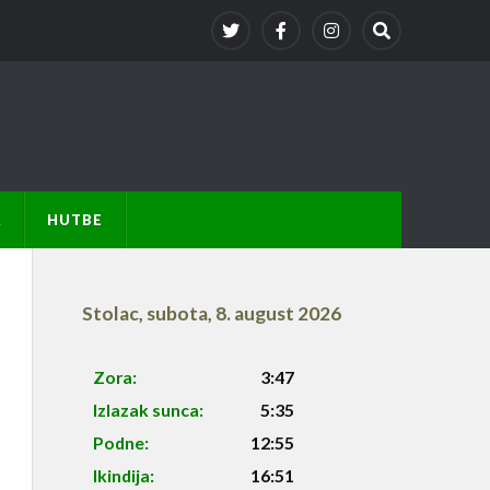
A
HUTBE
Stolac
,
subota, 8. august 2026
Zora:
3:47
Izlazak sunca:
5:35
Podne:
12:55
Ikindija:
16:51