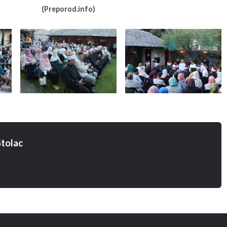
(Preporod.info)
tolac