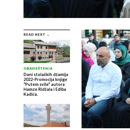
READ NEXT →
OBAVJEŠTENJA
Dani stolačkih džamija
2022-Promocija knjige
“Putem svile” autora
Hamze Ridžala i Ediba
Kadića.