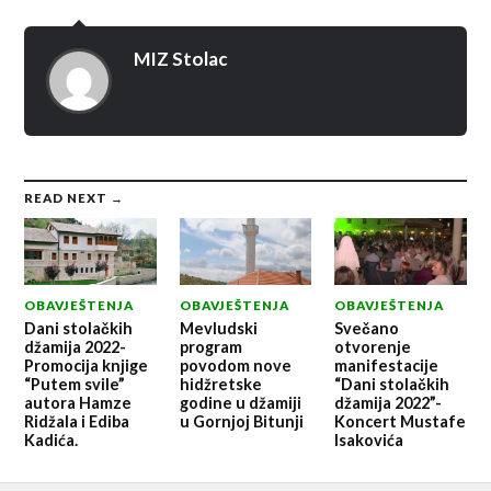
MIZ Stolac
READ NEXT →
OBAVJEŠTENJA
OBAVJEŠTENJA
OBAVJEŠTENJA
Dani stolačkih
Mevludski
Svečano
džamija 2022-
program
otvorenje
Promocija knjige
povodom nove
manifestacije
“Putem svile”
hidžretske
“Dani stolačkih
autora Hamze
godine u džamiji
džamija 2022”-
Ridžala i Ediba
u Gornjoj Bitunji
Koncert Mustafe
Kadića.
Isakovića