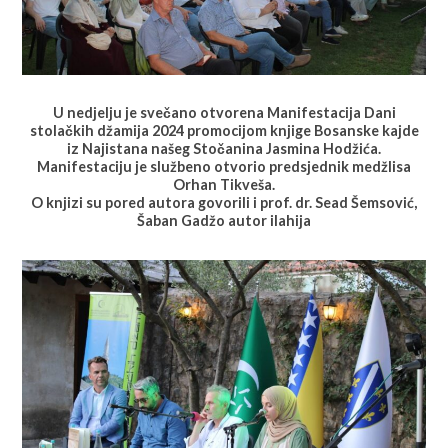
U nedjelju je svečano otvorena Manifestacija Dani
stolačkih džamija 2024 promocijom knjige Bosanske kajde
iz Najistana našeg Stočanina Jasmina Hodžića.
Manifestaciju je službeno otvorio predsjednik medžlisa
Orhan Tikveša.
O knjizi su pored autora govorili i prof. dr. Sead Šemsović,
Šaban Gadžo autor ilahija