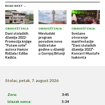
READ NEXT →
OBAVJEŠTENJA
OBAVJEŠTENJA
OBAVJEŠTENJA
Dani stolačkih
Mevludski
Svečano
džamija 2022-
program
otvorenje
Promocija knjige
povodom nove
manifestacije
“Putem svile”
hidžretske
“Dani stolačkih
autora Hamze
godine u džamiji
džamija 2022”-
Ridžala i Ediba
u Gornjoj Bitunji
Koncert Mustafe
Kadića.
Isakovića
Stolac
,
petak, 7. august 2026
Zora:
3:45
Izlazak sunca:
5:34