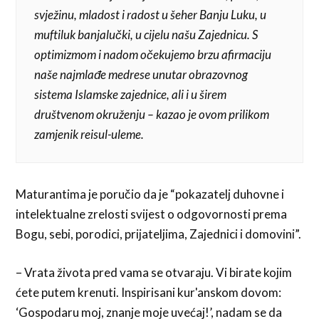
svježinu, mladost i radost u šeher Banju Luku, u
muftiluk banjalučki, u cijelu našu Zajednicu. S
optimizmom i nadom očekujemo brzu afirmaciju
naše najmlađe medrese unutar obrazovnog
sistema Islamske zajednice, ali i u širem
društvenom okruženju – kazao je ovom prilikom
zamjenik reisul-uleme.
Maturantima je poručio da je “pokazatelj duhovne i
intelektualne zrelosti svijest o odgovornosti prema
Bogu, sebi, porodici, prijateljima, Zajednici i domovini”.
– Vrata života pred vama se otvaraju. Vi birate kojim
ćete putem krenuti. Inspirisani kur'anskom dovom:
‘Gospodaru moj, znanje moje uvećaj!’, nadam se da