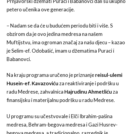
Prnjavorski džemati Puraci i Babanovci dali su ukupno
petero učenika ove generacije.
– Nadam se da će u budućem periodu biti i više. S
obzirom da je ovo jedina medresa na našem
Muftijstvu, ima ogroman značaj za našu djecu – kazao
je Selim-ef. Odobašić, imam u džematima Puraci i
Babanovci.
Na kraju programa uručeno je priznanje
reisul-ulemi
Husein-ef. Kavazoviću
za reaktiviranje i podršku u
radu Medrese, zahvalnica
Hajrudinu Ahmetliću
za
finansijsku i materijalnu podršku u radu Medrese.
U programu su učestvovale i Elči Ibrahim-pašina
medresa, Behram-begova medresa i Gazi Husrev-
begova medresa, a tradicionalno, razrednik je