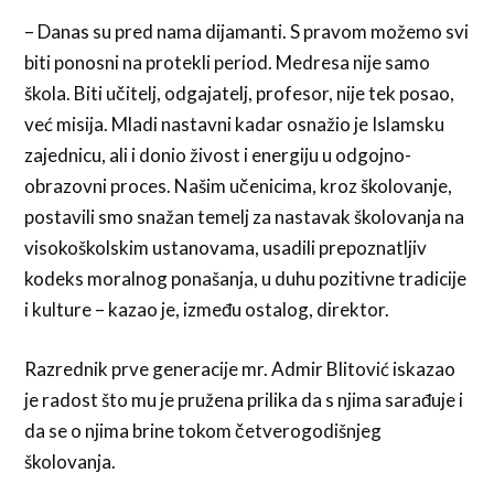
– Danas su pred nama dijamanti. S pravom možemo svi
biti ponosni na protekli period. Medresa nije samo
škola. Biti učitelj, odgajatelj, profesor, nije tek posao,
već misija. Mladi nastavni kadar osnažio je Islamsku
zajednicu, ali i donio živost i energiju u odgojno-
obrazovni proces. Našim učenicima, kroz školovanje,
postavili smo snažan temelj za nastavak školovanja na
visokoškolskim ustanovama, usadili prepoznatljiv
kodeks moralnog ponašanja, u duhu pozitivne tradicije
i kulture – kazao je, između ostalog, direktor.
Razrednik prve generacije mr. Admir Blitović iskazao
je radost što mu je pružena prilika da s njima sarađuje i
da se o njima brine tokom četverogodišnjeg
školovanja.