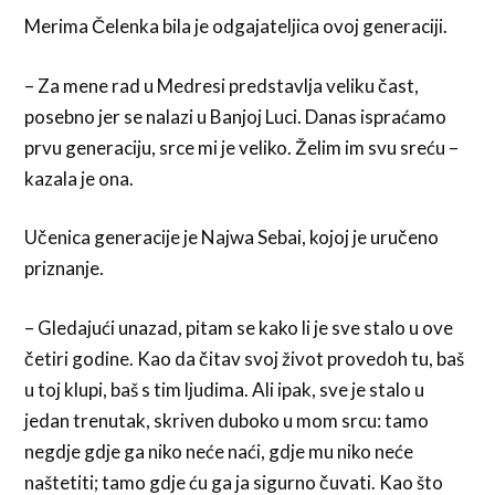
Merima Čelenka bila je odgajateljica ovoj generaciji.
– Za mene rad u Medresi predstavlja veliku čast,
posebno jer se nalazi u Banjoj Luci. Danas ispraćamo
prvu generaciju, srce mi je veliko. Želim im svu sreću –
kazala je ona.
Učenica generacije je Najwa Sebai, kojoj je uručeno
priznanje.
– Gledajući unazad, pitam se kako li je sve stalo u ove
četiri godine. Kao da čitav svoj život provedoh tu, baš
u toj klupi, baš s tim ljudima. Ali ipak, sve je stalo u
jedan trenutak, skriven duboko u mom srcu: tamo
negdje gdje ga niko neće naći, gdje mu niko neće
naštetiti; tamo gdje ću ga ja sigurno čuvati. Kao što