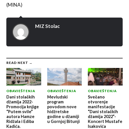
(MINA)
MIZ Stolac
READ NEXT →
OBAVJEŠTENJA
OBAVJEŠTENJA
OBAVJEŠTENJA
Dani stolačkih
Mevludski
Svečano
džamija 2022-
program
otvorenje
Promocija knjige
povodom nove
manifestacije
“Putem svile”
hidžretske
“Dani stolačkih
autora Hamze
godine u džamiji
džamija 2022”-
Ridžala i Ediba
u Gornjoj Bitunji
Koncert Mustafe
Kadića.
Isakovića