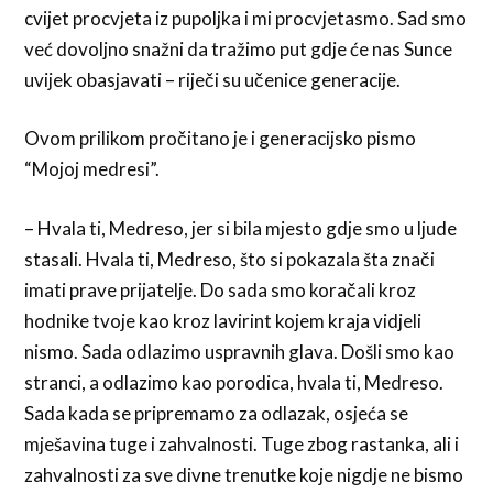
cvijet procvjeta iz pupoljka i mi procvjetasmo. Sad smo
već dovoljno snažni da tražimo put gdje će nas Sunce
uvijek obasjavati – riječi su učenice generacije.
Ovom prilikom pročitano je i generacijsko pismo
“Mojoj medresi”.
– Hvala ti, Medreso, jer si bila mjesto gdje smo u ljude
stasali. Hvala ti, Medreso, što si pokazala šta znači
imati prave prijatelje. Do sada smo koračali kroz
hodnike tvoje kao kroz lavirint kojem kraja vidjeli
nismo. Sada odlazimo uspravnih glava. Došli smo kao
stranci, a odlazimo kao porodica, hvala ti, Medreso.
Sada kada se pripremamo za odlazak, osjeća se
mješavina tuge i zahvalnosti. Tuge zbog rastanka, ali i
zahvalnosti za sve divne trenutke koje nigdje ne bismo