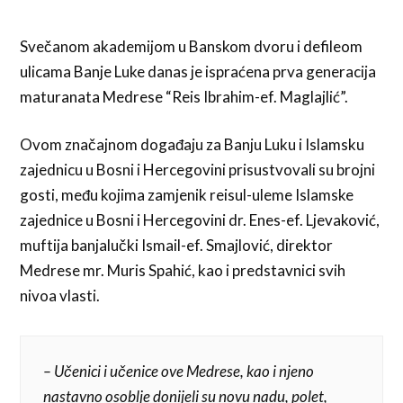
Svečanom akademijom u Banskom dvoru i defileom
ulicama Banje Luke danas je ispraćena prva generacija
maturanata Medrese “Reis Ibrahim-ef. Maglajlić”.
Ovom značajnom događaju za Banju Luku i Islamsku
zajednicu u Bosni i Hercegovini prisustvovali su brojni
gosti, među kojima zamjenik reisul-uleme Islamske
zajednice u Bosni i Hercegovini dr. Enes-ef. Ljevaković,
muftija banjalučki Ismail-ef. Smajlović, direktor
Medrese mr. Muris Spahić, kao i predstavnici svih
nivoa vlasti.
– Učenici i učenice ove Medrese, kao i njeno
nastavno osoblje donijeli su novu nadu, polet,