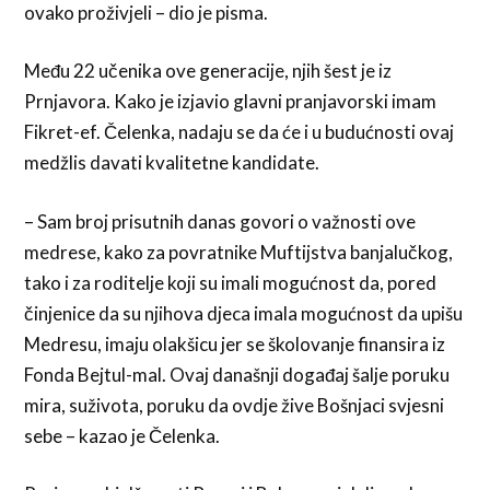
ovako proživjeli – dio je pisma.
Među 22 učenika ove generacije, njih šest je iz
Prnjavora. Kako je izjavio glavni pranjavorski imam
Fikret-ef. Čelenka, nadaju se da će i u budućnosti ovaj
medžlis davati kvalitetne kandidate.
– Sam broj prisutnih danas govori o važnosti ove
medrese, kako za povratnike Muftijstva banjalučkog,
tako i za roditelje koji su imali mogućnost da, pored
činjenice da su njihova djeca imala mogućnost da upišu
Medresu, imaju olakšicu jer se školovanje finansira iz
Fonda Bejtul-mal. Ovaj današnji događaj šalje poruku
mira, suživota, poruku da ovdje žive Bošnjaci svjesni
sebe – kazao je Čelenka.