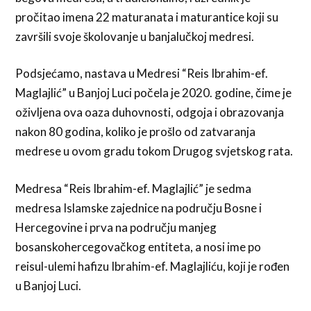
pročitao imena 22 maturanata i maturantice koji su
završili svoje školovanje u banjalučkoj medresi.
Podsjećamo, nastava u Medresi “Reis Ibrahim-ef.
Maglajlić” u Banjoj Luci počela je 2020. godine, čime je
oživljena ova oaza duhovnosti, odgoja i obrazovanja
nakon 80 godina, koliko je prošlo od zatvaranja
medrese u ovom gradu tokom Drugog svjetskog rata.
Medresa “Reis Ibrahim-ef. Maglajlić” je sedma
medresa Islamske zajednice na području Bosne i
Hercegovine i prva na području manjeg
bosanskohercegovačkog entiteta, a nosi ime po
reisul-ulemi hafizu Ibrahim-ef. Maglajliću, koji je rođen
u Banjoj Luci.