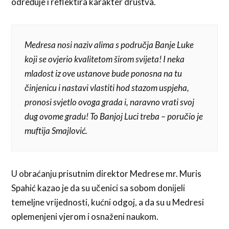
određuje i reflektira karakter društva.
Medresa nosi naziv alima s područja Banje Luke
koji se ovjerio kvalitetom širom svijeta! I neka
mladost iz ove ustanove bude ponosna na tu
činjenicu i nastavi vlastiti hod stazom uspjeha,
pronosi svjetlo ovoga grada i, naravno vrati svoj
dug ovome gradu! To Banjoj Luci treba – poručio je
muftija Smajlović.
U obraćanju prisutnim direktor Medrese mr. Muris
Spahić kazao je da su učenici sa sobom donijeli
temeljne vrijednosti, kućni odgoj, a da su u Medresi
oplemenjeni vjerom i osnaženi naukom.