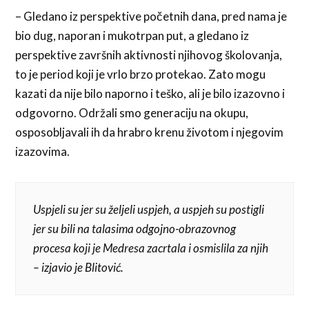
– Gledano iz perspektive početnih dana, pred nama je
bio dug, naporan i mukotrpan put, a gledano iz
perspektive završnih aktivnosti njihovog školovanja,
to je period koji je vrlo brzo protekao. Zato mogu
kazati da nije bilo naporno i teško, ali je bilo izazovno i
odgovorno. Održali smo generaciju na okupu,
osposobljavali ih da hrabro krenu životom i njegovim
izazovima.
Uspjeli su jer su željeli uspjeh, a uspjeh su postigli
jer su bili na talasima odgojno-obrazovnog
procesa koji je Medresa zacrtala i osmislila za njih
– izjavio je Blitović.