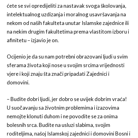
ćete se svi opredijeliti za nastavak svoga školovanja,
intelektualnog uzdizanja i moralnog usavršavanja na
nekom od naših fakulteta unutar Islamske zajednice ili
na nekim drugim fakultetima prema vlastitom izboru i
afinitetu – izjavio je on.
Ocijenio je da su nam potrebni obrazovani ljudi u svim
sferama života koji nose u svojim srcima vrijednosti
vjere i koji znaju šta znači pripadati Zajednici i
domovini.
– Budite dobri ljudi, jer dobro se uvijek dobrim vraća!
U suočavanju sa životnim problemima i izazovima
nemojte klonuti duhom i ne povodite se za onima
bolesnih srca. Budite na usluzi slabima, svojim
roditeljima, našoj Islamskoj zajednici i domovini Bosni i