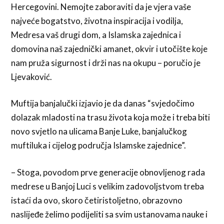
Hercegovini. Nemojte zaboraviti da je vjera vaše
najveće bogatstvo, životna inspiracija i vodilja,
Medresa vaš drugi dom, a Islamska zajednica i
domovina naš zajednički amanet, okvir i utočište koje
nam pruža sigurnost i drži nas na okupu – poručio je
Ljevaković.
Muftija banjalučki izjavio je da danas “svjedočimo
dolazak mladosti na trasu života koja može i treba biti
novo svjetlo na ulicama Banje Luke, banjalučkog
muftiluka i cijelog područja Islamske zajednice”.
– Stoga, povodom prve generacije obnovljenog rada
medrese u Banjoj Luci s velikim zadovoljstvom treba
istaći da ovo, skoro četiristoljetno, obrazovno
naslijeđe želimo podijeliti sa svim ustanovama nauke i