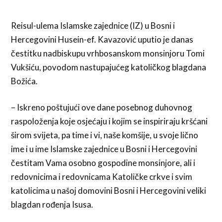
Reisul-ulema Islamske zajednice (IZ) u Bosni i
Hercegovini Husein-ef. Kavazović uputio je danas
čestitku nadbiskupu vrhbosanskom monsinjoru Tomi
Vukšiću, povodom nastupajućeg katoličkog blagdana
Božića.
– Iskreno poštujući ove dane posebnog duhovnog
raspoloženja koje osjećaju i kojim se inspiriraju kršćani
širom svijeta, pa time i vi, naše komšije, u svoje lično
ime i u ime Islamske zajednice u Bosni i Hercegovini
čestitam Vama osobno gospodine monsinjore, ali i
redovnicima i redovnicama Katoličke crkve i svim
katolicima u našoj domovini Bosni i Hercegovini veliki
blagdan rođenja Isusa.