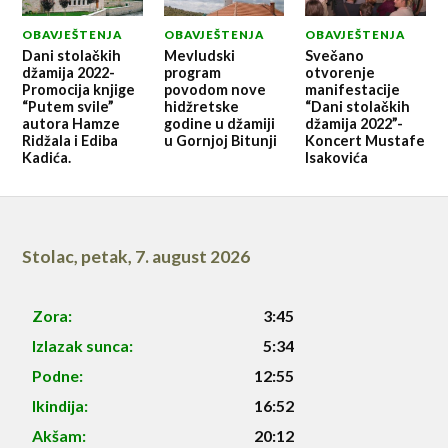
OBAVJEŠTENJA
OBAVJEŠTENJA
OBAVJEŠTENJA
Dani stolačkih
Mevludski
Svečano
džamija 2022-
program
otvorenje
Promocija knjige
povodom nove
manifestacije
“Putem svile”
hidžretske
“Dani stolačkih
autora Hamze
godine u džamiji
džamija 2022”-
Ridžala i Ediba
u Gornjoj Bitunji
Koncert Mustafe
Kadića.
Isakovića
Stolac
,
petak, 7. august 2026
Zora:
3:45
Izlazak sunca:
5:34
Podne:
12:55
Ikindija:
16:52
Akšam:
20:12