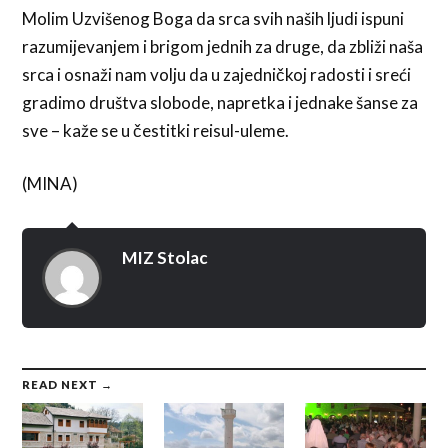
Molim Uzvišenog Boga da srca svih naših ljudi ispuni
razumijevanjem i brigom jednih za druge, da zbliži naša
srca i osnaži nam volju da u zajedničkoj radosti i sreći
gradimo društva slobode, napretka i jednake šanse za
sve – kaže se u čestitki reisul-uleme.
(MINA)
MIZ Stolac
READ NEXT →