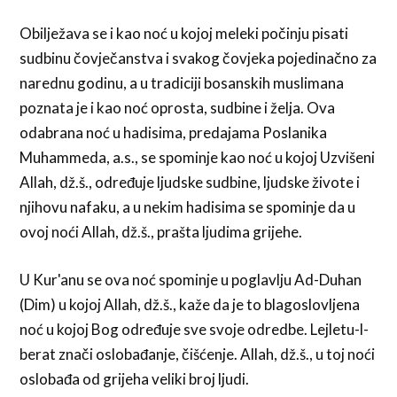
Obilježava se i kao noć u kojoj meleki počinju pisati
sudbinu čovječanstva i svakog čovjeka pojedinačno za
narednu godinu, a u tradiciji bosanskih muslimana
poznata je i kao noć oprosta, sudbine i želja. Ova
odabrana noć u hadisima, predajama Poslanika
Muhammeda, a.s., se spominje kao noć u kojoj Uzvišeni
Allah, dž.š., određuje ljudske sudbine, ljudske živote i
njihovu nafaku, a u nekim hadisima se spominje da u
ovoj noći Allah, dž.š., prašta ljudima grijehe.
U Kur'anu se ova noć spominje u poglavlju Ad-Duhan
(Dim) u kojoj Allah, dž.š., kaže da je to blagoslovljena
noć u kojoj Bog određuje sve svoje odredbe. Lejletu-l-
berat znači oslobađanje, čišćenje. Allah, dž.š., u toj noći
oslobađa od grijeha veliki broj ljudi.