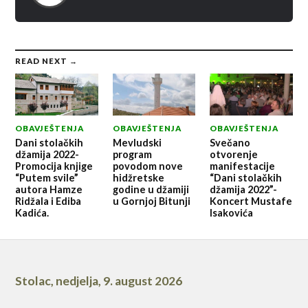
READ NEXT →
OBAVJEŠTENJA
OBAVJEŠTENJA
OBAVJEŠTENJA
Dani stolačkih
Mevludski
Svečano
džamija 2022-
program
otvorenje
Promocija knjige
povodom nove
manifestacije
“Putem svile”
hidžretske
“Dani stolačkih
autora Hamze
godine u džamiji
džamija 2022”-
Ridžala i Ediba
u Gornjoj Bitunji
Koncert Mustafe
Kadića.
Isakovića
Stolac
,
nedjelja, 9. august 2026