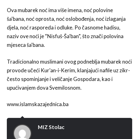
Ova mubarek noć ima više imena, noć polovine
ša'bana, noć oprosta, noć oslobođenja, noć izlaganja
djela, noć rasporeda i odluke. Po časnome hadisu,
naziv ove noći je “Nisfuš-Ša‘ban”, što znači polovina
mjeseca ša'bana.
Tradicionalno muslimani ovog podneblja mubarek noći
provode učeći Kur'an-i-Kerim, klanjajući nafile uz zikr-
često spominjanje i veličanje Gospodara, kao i
upućivanjem dova Svemilosnom.
www.islamskazajednica.ba
MIZ Stolac