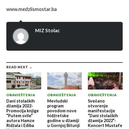
www.medzlismostar.ba
MIZ Stolac
READ NEXT →
OBAVJEŠTENJA
OBAVJEŠTENJA
OBAVJEŠTENJA
Dani stolačkih
Mevludski
Svečano
džamija 2022-
program
otvorenje
Promocija knjige
povodom nove
manifestacije
“Putem svile”
hidžretske
“Dani stolačkih
autora Hamze
godine u džamiji
džamija 2022”-
Ridžala i Ediba
u Gornjoj Bitunji
Koncert Mustafe