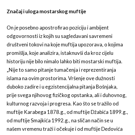
Značaj i uloga mostarskog muftije
On je posebno apostrofirao poziciju i ambijent
odgovornosti iz kojih su sagledavani savremeni
društveni tokovi na koje muftija upozorava, o kojima
promišlja, koje analizira, istaknuvši da kroz cijelu
historiju nije bilo nimalo lahko biti mostarski muftija.
„Nije to samo pitanje tumačenja i reprezentiranja
islama na ovim prostorima. Vršenje ove dužnosti
duboko zadire i u egzistencijalna pitanja Bošnjaka,
prije svega njihovog fizičkog opstanka, ali i duhovnog,
kulturnog razvoja i progresa. Kao što se tražilo od
muftije Karabega 1878.g., od muftije Džabića 1899.g.,
od muftije Smajkića 1992.g., na sličan način se u
našem vremenu traži i očekuje i od muftije Dedovića