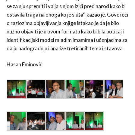
se za nju spremiti i valja s njom izići pred narod kako bi
ostavila traga na onoga ko je sluša“, kazao je. Govoreći
o razlozima objavljivanja knjige istakao je da je bilo
nužno objaviti je u ovom formatu kako bi bila poticaj i
identifikacijski model mladim imamima i učenjacima za
dalju nadogradnju i analize tretiranih tema i stavova.
Hasan Eminović