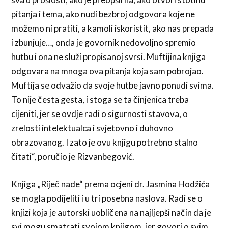
pitanja i tema, ako nudi bezbroj odgovora koje ne
možemo ni pratiti, a kamoli iskoristit, ako nas prepada
i zbunjuje…, onda je govornik nedovoljno spremio
hutbu i ona ne služi propisanoj svrsi. Muftijina knjiga
odgovara na mnoga ova pitanja koja sam pobrojao.
Muftija se odvažio da svoje hutbe javno ponudi svima.
To nije česta gesta, i stoga se ta činjenica treba
cijeniti, jer se ovdje radi o sigurnosti stavova, o
zrelosti intelektualca i svjetovno i duhovno
obrazovanog. I zato je ovu knjigu potrebno stalno
čitati“, poručio je Rizvanbegović.
Knjiga „Riječ nade“ prema ocjeni dr. Jasmina Hodžića
se mogla podijeliti i u tri posebna naslova. Radi se o
knjizi koja je autorski uobličena na najljepši način da je
svi mogu smatrati svojom knjigom, jer govori o svim