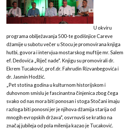
U okviru
programa obilježavanja 500-te godišnjice Careve
džamije u subotu večer u Stocu je promovirana knjiga
hutbi, govora i intervjua mostarskog muftije mr. Salem
ef. Dedovića „Riječ nade“. Knjigu su promovirali dr.
Ekrem Tucaković, prof.dr. Fahrudin Rizvanbegovića i
dr. Jasmin Hodžić.
„Pet stotina godina u kulturnom historijskom i
duhovnom smislu je fascinantna činjenica zbog čega
svako od nas mora biti ponosan i stoga Stočani imaju
razloga biti ponosni jer je njihova džamija starija od
mnogih evropskih država“, osvrnuvši se kratko na
značaj jubileja od pola milenija kazao je Tucaković.