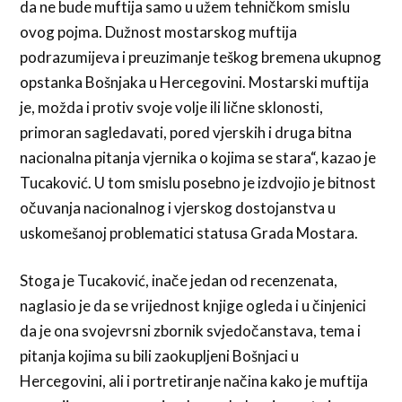
da ne bude muftija samo u užem tehničkom smislu
ovog pojma. Dužnost mostarskog muftija
podrazumijeva i preuzimanje teškog bremena ukupnog
opstanka Bošnjaka u Hercegovini. Mostarski muftija
je, možda i protiv svoje volje ili lične sklonosti,
primoran sagledavati, pored vjerskih i druga bitna
nacionalna pitanja vjernika o kojima se stara“, kazao je
Tucaković. U tom smislu posebno je izdvojio je bitnost
očuvanja nacionalnog i vjerskog dostojanstva u
uskomešanoj problematici statusa Grada Mostara.
Stoga je Tucaković, inače jedan od recenzenata,
naglasio je da se vrijednost knjige ogleda i u činjenici
da je ona svojevrsni zbornik svjedočanstava, tema i
pitanja kojima su bili zaokupljeni Bošnjaci u
Hercegovini, ali i portretiranje načina kako je muftija