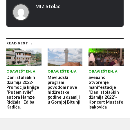
MIZ Stolac
READ NEXT →
OBAVJEŠTENJA
OBAVJEŠTENJA
OBAVJEŠTENJA
Dani stolačkih
Mevludski
Svečano
džamija 2022-
program
otvorenje
Promocija knjige
povodom nove
manifestacije
“Putem svile”
hidžretske
“Dani stolačkih
autora Hamze
godine u džamiji
džamija 2022”-
Ridžala i Ediba
u Gornjoj Bitunji
Koncert Mustafe
Kadića.
Isakovića