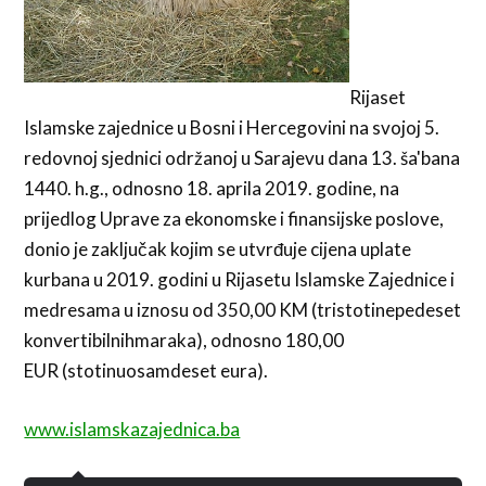
Rijaset
Islamske zajednice u Bosni i Hercegovini na svojoj 5.
redovnoj sjednici održanoj u Sarajevu dana 13. ša'bana
1440. h.g., odnosno 18. aprila 2019. godine, na
prijedlog Uprave za ekonomske i finansijske poslove,
donio je zaključak kojim se utvrđuje cijena uplate
kurbana u 2019. godini u Rijasetu Islamske Zajednice i
medresama u iznosu od 350,00 KM (tristotinepedeset
konvertibilnihmaraka), odnosno 180,00
EUR (stotinuosamdeset eura).
www.islamskazajednica.ba