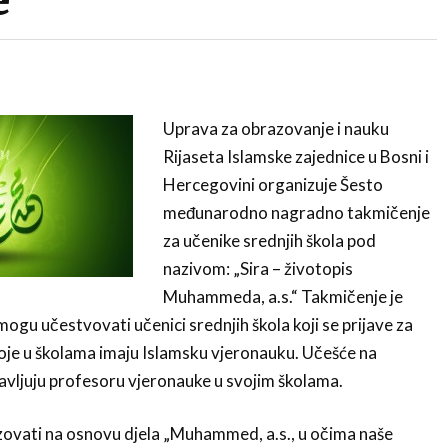
Uprava za obrazovanje i nauku
Rijaseta Islamske zajednice u Bosni i
Hercegovini organizuje Šesto
međunarodno nagradno takmičenje
za učenike srednjih škola pod
nazivom: „Sira – životopis
Muhammeda, a.s.“ Takmičenje je
ogu učestvovati učenici srednjih škola koji se prijave za
oje u školama imaju Islamsku vjeronauku. Učešće na
javljuju profesoru vjeronauke u svojim školama.
zovati na osnovu djela „Muhammed, a.s., u očima naše