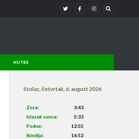
A
HUTBE
Stolac
,
četvrtak, 6. august 2026
Zora:
3:43
Izlazak sunca:
5:33
Podne:
12:55
Ikindija:
16:52