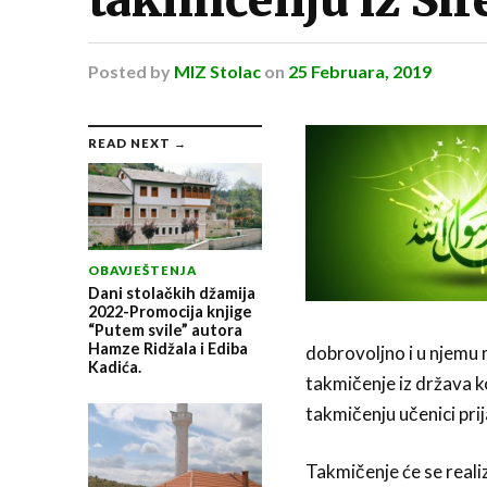
Posted
by
MIZ Stolac
on
25 Februara, 2019
READ NEXT →
OBAVJEŠTENJA
Dani stolačkih džamija
2022-Promocija knjige
“Putem svile” autora
Hamze Ridžala i Ediba
dobrovoljno i u njemu m
Kadića.
takmičenje iz država k
takmičenju učenici pri
Takmičenje će se reali