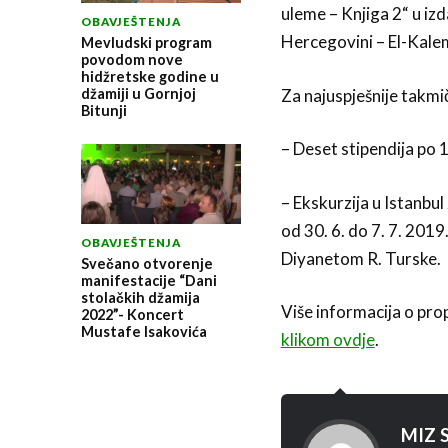
uleme – Knjiga 2“ u iz
OBAVJEŠTENJA
Hercegovini – El-Kale
Mevludski program
povodom nove
hidžretske godine u
džamiji u Gornjoj
Za najuspješnije takmi
Bitunji
– Deset stipendija po
– Ekskurzija u Istanbul
od 30. 6. do 7. 7. 2019.
OBAVJEŠTENJA
Diyanetom R. Turske.
Svečano otvorenje
manifestacije “Dani
stolačkih džamija
Više informacija o pro
2022”- Koncert
Mustafe Isakovića
klikom ovdje
.
MIZ S