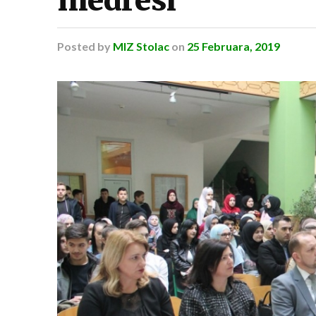
Posted
by
MIZ Stolac
on
25 Februara, 2019