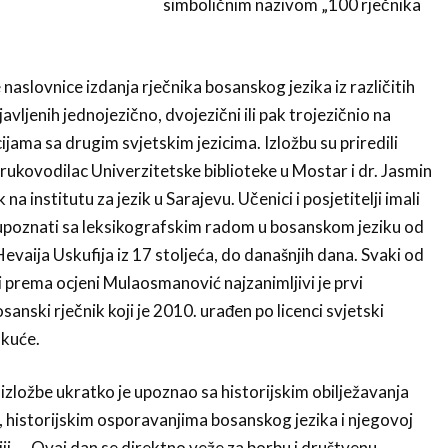
simboličnim nazivom „100 rječnika
 naslovnice izdanja rječnika bosanskog jezika iz različitih
javljenih jednojezično, dvojezični ili pak trojezičnio na
ama sa drugim svjetskim jezicima. Izložbu su priredili
ukovodilac Univerzitetske biblioteke u Mostar i dr. Jasmin
a institutu za jezik u Sarajevu. Učenici i posjetitelji imali
se upoznati sa leksikografskim radom u bosanskom jeziku od
ija Uskufija iz 17 stoljeća, do današnjih dana. Svaki od
i prema ocjeni Mulaosmanović najzanimljivi je prvi
nski rječnik koji je 2010. urađen po licenci svjetski
kuće.
 izložbe ukratko je upoznao sa historijskim obilježavanja
 historijskim osporavanjima bosanskog jezika i njegovoj
ji. „ Ovaj dan se direktno veže za borbu i društvenu