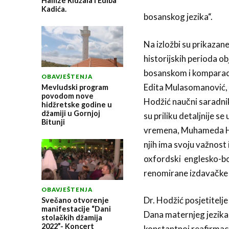
Hamze Ridžala i Ediba
Kadića.
bosanskog jezika“.
Na izložbi su prikazane
historijskih perioda ob
bosanskom i komparacij
OBAVJEŠTENJA
Edita Mulasomanović, r
Mevludski program
povodom nove
Hodžić naučni saradnik n
hidžretske godine u
džamiji u Gornjoj
su priliku detaljnije 
Bitunji
vremena, Muhameda Heva
njih ima svoju važnost 
oxfordski englesko-bosa
renomirane izdavačke 
OBAVJEŠTENJA
Dr. Hodžić posjetitelje
Svečano otvorenje
manifestacije “Dani
Dana maternjeg jezika,
stolačkih džamija
2022”- Koncert
konstantnoj reafirmaci