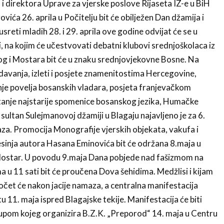
 i direktora Uprave za vjerske poslove Rijaseta IZ-e u BiH
vića 26. aprila u Počitelju bit će obilježen Dan džamija i
reti mladih 28. i 29. aprila ove godine odvijat će se u
i, na kojim će učestvovati debatni klubovi srednjoškolaca iz
og i Mostara bit će u znaku srednjovjekovne Bosne. Na
edavanja, izleti i posjete znamenitostima Hercegovine,
nje povelja bosanskih vladara, posjeta franjevačkom
anje najstarije spomenice bosanskog jezika, Humačke
sultan Sulejmanovoj džamiji u Blagaju najavljeno je za 6.
a. Promocija Monografije vjerskih objekata, vakufa i
sinja autora Hasana Eminovića bit će održana 8.maja u
ostar. U povodu 9.maja Dana pobjede nad fašizmom na
 u 11 sati bit će proučena Dova šehidima. Medžlisi i kijam
počet će nakon jacije namaza, a centralna manifestacija
u 11. maja ispred Blagajske tekije. Manifestacija će biti
pom kojeg organizira B.Z.K. „Preporod“ 14. maja u Centru