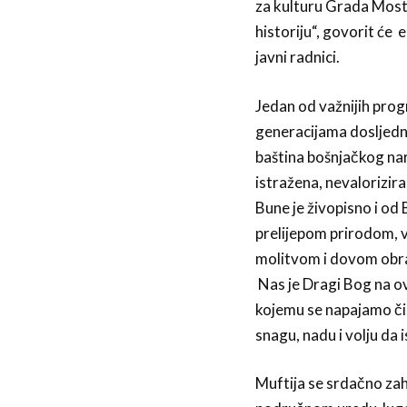
za kulturu Grada Most
historiju“, govorit će
javni radnici.
Jedan od važnijih prog
generacijama dosljedno
baština bošnjačkog nar
istražena, nevalorizir
Bune je živopisno i od
prelijepom prirodom, 
molitvom i dovom obrać
Nas je Dragi Bog na o
kojemu se napajamo čis
snagu, nadu i volju da 
Muftija se srdačno za