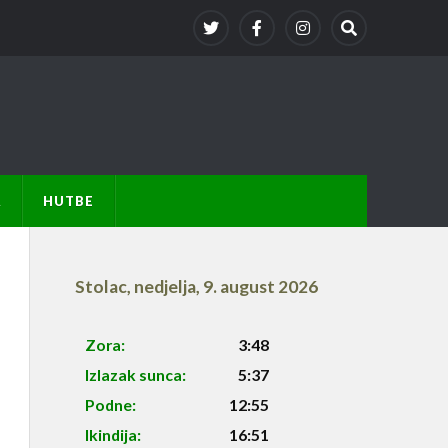
A
HUTBE
Stolac
,
nedjelja, 9. august 2026
Zora:
3:48
Izlazak sunca:
5:37
Podne:
12:55
Ikindija:
16:51