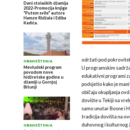
Dani stolačkih džamija
2022-Promocija knjige
“Putem svile” autora
Hamze Ridžala i Ediba
Kadića.
održati pod pokrovitel
OBAVJEŠTENJA
Mevludski program
U programskim sadržajim
povodom nove
edukativni programi za
hidžretske godine u
džamiji u Gornjoj
podsjetio kako je mani
Bitunji
običaju okupljanja ovd
dovište u Tekiji na vre
samo unutar Bosne i Hec
tradicija dovišta na o
duhovnog i kulturnog ž
OBAVJEŠTENJA