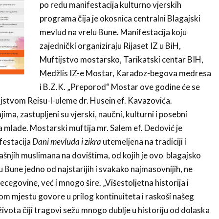
po redu manifestacija kulturno vjerskih
programa čija je okosnica centralni Blagajski
mevlud na vrelu Bune. Manifestacija koju
zajednički organiziraju Rijaset IZ u BiH,
Muftijstvo mostarsko, Tarikatski centar BIH,
Medžlis IZ-e Mostar, Karađoz-begova medresa
i B.Z.K. „Preporod“ Mostar ove godine će se
jstvom Reisu-l-uleme dr. Husein ef. Kavazovića.
a, zastupljeni su vjerski, naučni, kulturni i posebni
 mlade. Mostarski muftija mr. Salem ef. Dedović je
festacija
Dani mevluda i zikra
utemeljena na tradiciji i
ašnjih muslimana na dovištima, od kojih je ovo blagajsko
lu Bune jedno od najstarijih i svakako najmasovnijih, ne
egovine, već i mnogo šire. „Višestoljetna historija i
vom mjestu govore u prilog kontinuiteta i raskoši našeg
ivota čiji tragovi sežu mnogo dublje u historiju od dolaska