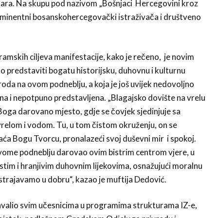
ara. Na skupu pod nazivom „Bošnjaci Hercegovini kroz
 eminentni bosanskohercegovački istraživača i društveno
ramskih ciljeva manifestacije, kako je rečeno, je novim
 predstaviti bogatu historijsku, duhovnu i kulturnu
oda na ovom podneblju, a koja je još uvijek nedovoljno
ana i nepotpuno predstavljena. „Blagajsko dovište na vrelu
 Boga darovano mjesto, gdje se čovjek sjedinjuje sa
vrelom i vodom. Tu, u tom čistom okruženju, on se
a Bogu Tvorcu, pronalazeći svoj duševni mir i spokoj.
vome podneblju darovao ovim bistrim centrom vjere, u
tim i hranjivim duhovnim lijekovima, osnažujući moralnu
istrajavamo u dobru“, kazao je muftija Dedović.
hvalio svim učesnicima u programima strukturama IZ-e,