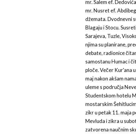
mr. Salem ef. Dedovića
mr. Nusret ef. Abdibego
džemata. Dvodnevni sus
Blagaju i Stocu. Susret
Sarajeva, Tuzle, Visok
njima su planirane, pr
debate, radionice čita
samostanu Humac i čit
ploče. Večer Kur'ana u 
maj nakon akšam namaz
uleme s područja Neve
Studentskom hotelu M
mostarskim Šehitlucima
zikr u petak 11. maja 
Mevluda i zikra u subot
zatvorena naučnim sku