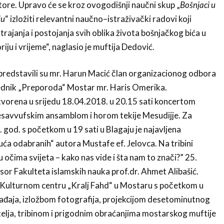
ore. Upravo će se kroz ovogodišnji naučni skup „
Bošnjaci u
ju
“ izložiti relevantni naučno–istraživački radovi koji
trajanja i postojanja svih oblika života bošnjačkog bića u
iju i vrijeme“, naglasio je muftija Dedović.
redstavili su mr. Harun Macić član organizacionog odbora
jednik „Preporoda“ Mostar mr. Haris Omerika.
otvorena u srijedu 18.04.2018. u 20.15 sati koncertom
esavvufskim ansamblom i horom tekije Mesudijje. Za
 god. s početkom u 19 sati u Blagaju je najavljena
a odabranih“ autora Mustafe ef. Jelovca. Na tribini
 očima svijeta – kako nas vide i šta nam to znači?” 25.
esor Fakulteta islamskih nauka prof.dr. Ahmet Alibašić.
u Kulturnom centru „Kralj Fahd“ u Mostaru s početkom u
gađaja, izložbom fotografija, projekcijom desetominutnog
telja, tribinom i prigodnim obraćanjima mostarskog muftije