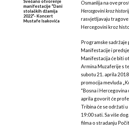
Svečano otvorenje
Osmanlija na ove prost
manifestacije “Dani
Hercegovini kroz histori
stolačkih džamija
2022”- Koncert
rasvjetljavaju tragove 
Mustafe Isakovića
Hercegovini kroz histor
Programske sadržaje p
Manifestacije i preds
Manifestacija će biti 
Armina Muzaferije s t
subotu 21. aprila 2018.
promocija mevluda „Kuć
“Bosna i Hercegovina u
aprila govorit će prof
Tribina će se održati 
19:00 sati. Sa više do
filma o stradanju Poči