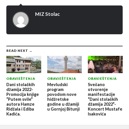
MIZ Stolac
READ NEXT →
OBAVJEŠTENJA
OBAVJEŠTENJA
OBAVJEŠTENJA
Dani stolačkih
Mevludski
Svečano
džamija 2022-
program
otvorenje
Promocija knjige
povodom nove
manifestacije
“Putem svile”
hidžretske
“Dani stolačkih
autora Hamze
godine u džamiji
džamija 2022”-
Ridžala i Ediba
u Gornjoj Bitunji
Koncert Mustafe
Kadića.
Isakovića