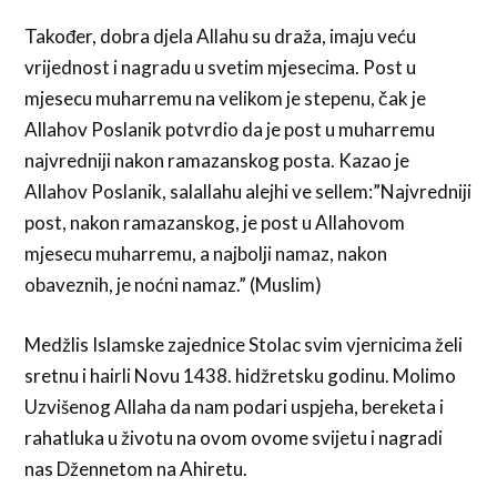
Također, dobra djela Allahu su draža, imaju veću
vrijednost i nagradu u svetim mjesecima. Post u
mjesecu muharremu na velikom je stepenu, čak je
Allahov Poslanik potvrdio da je post u muharremu
najvredniji nakon ramazanskog posta. Kazao je
Allahov Poslanik, salallahu alejhi ve sellem:”Najvredniji
post, nakon ramazanskog, je post u Allahovom
mjesecu muharremu, a najbolji namaz, nakon
obaveznih, je noćni namaz.” (Muslim)
Medžlis Islamske zajednice Stolac svim vjernicima želi
sretnu i hairli Novu 1438. hidžretsku godinu. Molimo
Uzvišenog Allaha da nam podari uspjeha, bereketa i
rahatluka u životu na ovom ovome svijetu i nagradi
nas Džennetom na Ahiretu.