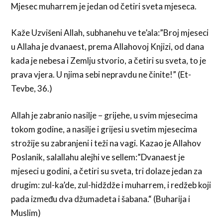
Mjesec muharrem je jedan od četiri sveta mjeseca.
Kaže Uzvišeni Allah, subhanehu ve te’ala:”Broj mjeseci
u Allaha je dvanaest, prema Allahovoj Knjizi, od dana
kada je nebesa i Zemlju stvorio, a četiri su sveta, to je
prava vjera. U njima sebi nepravdu ne činite!” (Et-
Tevbe, 36.)
Allah je zabranio nasilje – grijehe, u svim mjesecima
tokom godine, a nasilje i grijesi u svetim mjesecima
strožije su zabranjeni i teži na vagi. Kazao je Allahov
Poslanik, salallahu alejhi ve sellem:”Dvanaest je
mjeseci u godini, a četiri su sveta, tri dolaze jedan za
drugim: zul-ka’de, zul-hidždže i muharrem, i redžeb koji
pada između dva džumadeta i šabana.“ (Buharija i
Muslim)