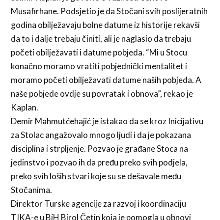
Musafirhane. Podsjetio je da Stočani svih poslijeratnih
godina obilježavaju bolne datume iz historije rekavši
da to i dalje trebaju činiti, ali je naglasio da trebaju
početi obilježavati i datume pobjeda. “Mi u Stocu
konačno moramo vratiti pobjednički mentalitet i
moramo početi obilježavati datume naših pobjeda. A
naše pobjede ovdje su povratak i obnova”, rekao je
Kaplan.
Demir Mahmutćehajić je istakao da se kroz Inicijativu
za Stolac angažovalo mnogo ljudi i da je pokazana
disciplina i strpljenje. Pozvao je građane Stoca na
jedinstvo i pozvao ih da pređu preko svih podjela,
preko svih loših stvari koje su se dešavale među
Stočanima.
Direktor Turske agencije za razvoj i koordinaciju
TIKA-e u BiH Birol Četin koja je pomogla u obnovi