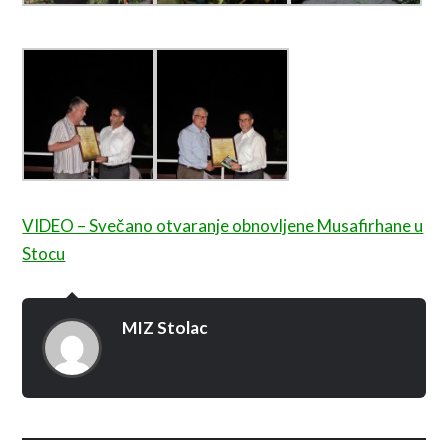
VIDEO – Svečano otvaranje obnovljene Musafirhane u
Stocu
MIZ Stolac