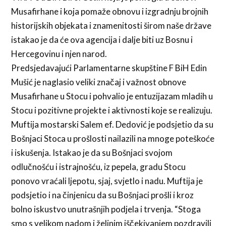
Musafirhane i koja pomaže obnovu i izgradnju brojnih
historijskih objekata i znamenitosti širom naše države
istakao je da će ova agencija i dalje biti uz Bosnu i
Hercegovinu i njen narod.
Predsjedavajući Parlamentarne skupštine F BiH Edin
Mušić je naglasio veliki značaj i važnost obnove
Musafirhane u Stocu i pohvalio je entuzijazam mladih u
Stocu i pozitivne projekte i aktivnosti koje se realizuju.
Muftija mostarski Salem ef. Dedović je podsjetio da su
Bošnjaci Stoca u prošlosti nailazili na mnoge poteškoće
i iskušenja. Istakao je da su Bošnjaci svojom
odlučnošću i istrajnošću, iz pepela, gradu Stocu
ponovo vraćali ljepotu, sjaj, svjetlo i nadu. Muftija je
podsjetio i na činjenicu da su Bošnjaci prošli i kroz
bolno iskustvo unutrašnjih podjela i trvenja. “Stoga
smo s velikom nadom i željnim iščekivanjem pozdravili