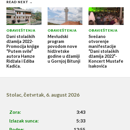
READ NEXT →
OBAVJEŠTENJA
OBAVJEŠTENJA
OBAVJEŠTENJA
Dani stolačkih
Mevludski
Svečano
džamija 2022-
program
otvorenje
Promocija knjige
povodom nove
manifestacije
“Putem svile”
hidžretske
“Dani stolačkih
autora Hamze
godine u džamiji
džamija 2022”-
Ridžala i Ediba
u Gornjoj Bitunji
Koncert Mustafe
Kadića.
Isakovića
Stolac
,
četvrtak, 6. august 2026
Zora:
3:43
Izlazak sunca:
5:33
Podne:
12:55