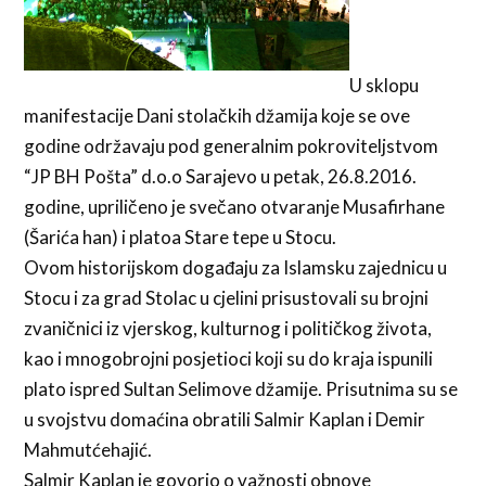
U sklopu
manifestacije Dani stolačkih džamija koje se ove
godine održavaju pod generalnim pokroviteljstvom
“JP BH Pošta” d.o.o Sarajevo u petak, 26.8.2016.
godine, upriličeno je svečano otvaranje Musafirhane
(Šarića han) i platoa Stare tepe u Stocu.
Ovom historijskom događaju za Islamsku zajednicu u
Stocu i za grad Stolac u cjelini prisustovali su brojni
zvaničnici iz vjerskog, kulturnog i političkog života,
kao i mnogobrojni posjetioci koji su do kraja ispunili
plato ispred Sultan Selimove džamije. Prisutnima su se
u svojstvu domaćina obratili Salmir Kaplan i Demir
Mahmutćehajić.
Salmir Kaplan je govorio o važnosti obnove