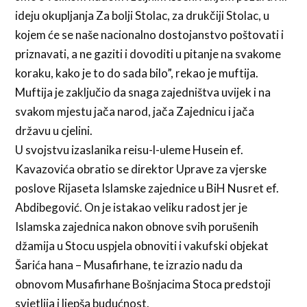
ideju okupljanja Za bolji Stolac, za drukčiji Stolac, u
kojem će se naše nacionalno dostojanstvo poštovati i
priznavati, a ne gaziti i dovoditi u pitanje na svakome
koraku, kako je to do sada bilo”, rekao je muftija.
Muftija je zaključio da snaga zajedništva uvijek i na
svakom mjestu jača narod, jača Zajednicu i jača
državu u cjelini.
U svojstvu izaslanika reisu-l-uleme Husein ef.
Kavazovića obratio se direktor Uprave za vjerske
poslove Rijaseta Islamske zajednice u BiH Nusret ef.
Abdibegović. On je istakao veliku radost jer je
Islamska zajednica nakon obnove svih porušenih
džamija u Stocu uspjela obnoviti i vakufski objekat
Šarića hana – Musafirhane, te izrazio nadu da
obnovom Musafirhane Bošnjacima Stoca predstoji
svjetlija i ljepša budućnost.