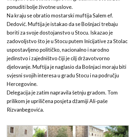
ponuditi bolje životne uslove.
Na kraju se obratio mostarski muftija Salem ef.
Dedović. Muftija je istakao da se Bošnjaci trebaju
boriti za svoje dostojanstvo u Stocu. Iskazao je
zadovoljstvo što je u Stocu putem Inicijative za Stolac
uspostavljeno političko, nacionalno i narodno
jedinstvo i zajedništvo čiji je cilj državotvorno
djelovanje. Muftija je naglasio da Bošnjaci moraju biti
svjesni svojih interesa u gradu Stocu i na području
Hercegovine.
Delegacija je zatim napravila šetnju gradom. Tom
prilikom je upriličena posjeta džamiji Ali-paše
Rizvanbegovića.