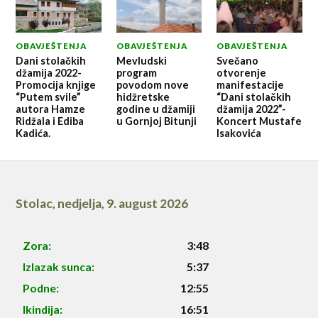
OBAVJEŠTENJA
OBAVJEŠTENJA
OBAVJEŠTENJA
Dani stolačkih
Mevludski
Svečano
džamija 2022-
program
otvorenje
Promocija knjige
povodom nove
manifestacije
“Putem svile”
hidžretske
“Dani stolačkih
autora Hamze
godine u džamiji
džamija 2022”-
Ridžala i Ediba
u Gornjoj Bitunji
Koncert Mustafe
Kadića.
Isakovića
Stolac
,
nedjelja, 9. august 2026
Zora:
3:48
Izlazak sunca:
5:37
Podne:
12:55
Ikindija:
16:51