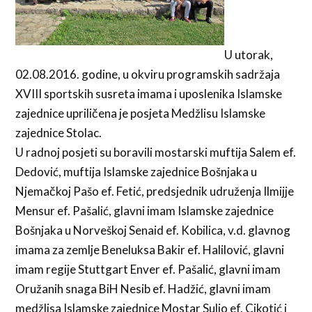
U utorak,
02.08.2016. godine, u okviru programskih sadržaja
XVIII sportskih susreta imama i uposlenika Islamske
zajednice upriličena je posjeta Medžlisu Islamske
zajednice Stolac.
U radnoj posjeti su boravili mostarski muftija Salem ef.
Dedović, muftija Islamske zajednice Bošnjaka u
Njemačkoj Pašo ef. Fetić, predsjednik udruženja Ilmijje
Mensur ef. Pašalić, glavni imam Islamske zajednice
Bošnjaka u Norveškoj Senaid ef. Kobilica, v.d. glavnog
imama za zemlje Beneluksa Bakir ef. Halilović, glavni
imam regije Stuttgart Enver ef. Pašalić, glavni imam
Oružanih snaga BiH Nesib ef. Hadžić, glavni imam
medžlisa Islamske zajednice Mostar Suljo ef. Cikotić i