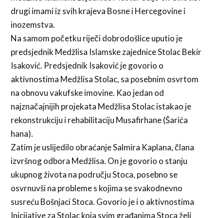
drugi imami iz svih krajeva Bosne i Hercegovine i
inozemstva.
Na samom početku riječi dobrodošlice uputio je
predsjednik Medžlisa Islamske zajednice Stolac Bekir
Isaković. Predsjednik Isaković je govorio o
aktivnostima Medžlisa Stolac, sa posebnim osvrtom
na obnovu vakufske imovine. Kao jedan od
najznačajnijih projekata Medžlisa Stolac istakao je
rekonstrukciju i rehabilitaciju Musafirhane (Šarića
hana).
Zatim je uslijedilo obraćanje Salmira Kaplana, člana
izvršnog odbora Medžlisa. On je govorio o stanju
ukupnog života na području Stoca, posebno se
osvrnuvši na probleme s kojima se svakodnevno
susreću Bošnjaci Stoca. Govorio je i o aktivnostima
Inicijative za Stolac koja svim građanima Stoca želi