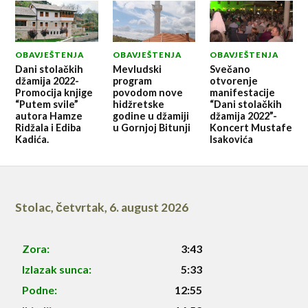
OBAVJEŠTENJA
OBAVJEŠTENJA
OBAVJEŠTENJA
Dani stolačkih
Mevludski
Svečano
džamija 2022-
program
otvorenje
Promocija knjige
povodom nove
manifestacije
“Putem svile”
hidžretske
“Dani stolačkih
autora Hamze
godine u džamiji
džamija 2022”-
Ridžala i Ediba
u Gornjoj Bitunji
Koncert Mustafe
Kadića.
Isakovića
Stolac
,
četvrtak, 6. august 2026
Zora:
3:43
Izlazak sunca:
5:33
Podne:
12:55