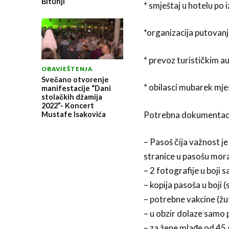
Bitunji
* smještaj u hotelu po
*organizacija putovanja
* prevoz turističkim a
OBAVJEŠTENJA
Svečano otvorenje
* obilasci mubarek mje
manifestacije “Dani
stolačkih džamija
2022”- Koncert
Potrebna dokumentaci
Mustafe Isakovića
– Pasoš čija važnost j
stranice u pasošu moraj
– 2 fotografije u boji 
– kopija pasoša u boji (
– potrebne vakcine (žu
– u obzir dolaze samo 
– za žene mlađe od 45