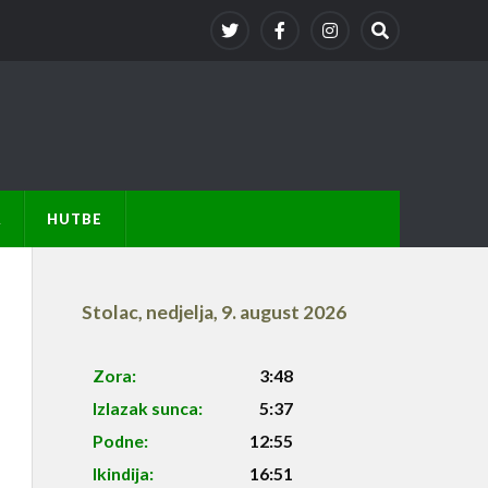
A
HUTBE
Stolac
,
nedjelja, 9. august 2026
Zora:
3:48
Izlazak sunca:
5:37
Podne:
12:55
Ikindija:
16:51