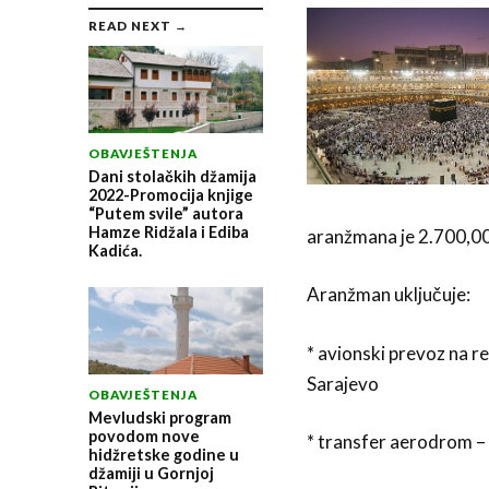
READ NEXT →
OBAVJEŠTENJA
Dani stolačkih džamija
2022-Promocija knjige
“Putem svile” autora
Hamze Ridžala i Ediba
aranžmana je 2.700,00 
Kadića.
Aranžman uključuje:
* avionski prevoz na re
Sarajevo
OBAVJEŠTENJA
Mevludski program
povodom nove
* transfer aerodrom – 
hidžretske godine u
džamiji u Gornjoj