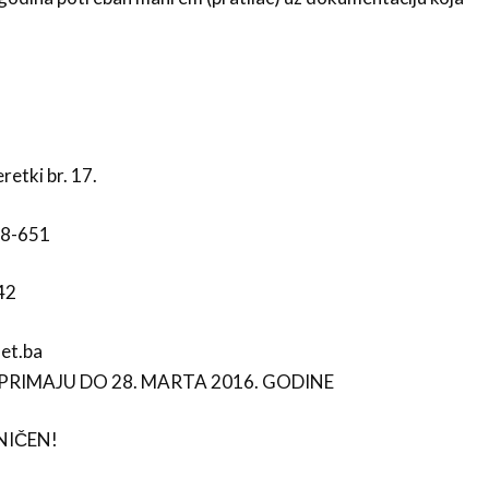
retki br. 17.
68-651
42
et.ba
E PRIMAJU DO 28. MARTA 2016. GODINE
NIČEN!