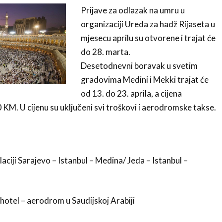
Prijave za odlazak na umru u
organizaciji Ureda za hadž Rijaseta u
mjesecu aprilu su otvorene i trajat će
do 28. marta.
Desetodnevni boravak u svetim
gradovima Medini i Mekki trajat će
od 13. do 23. aprila, a cijena
KM. U cijenu su uključeni svi troškovi i aerodromske takse.
laciji Sarajevo – Istanbul – Medina/ Jeda – Istanbul –
hotel – aerodrom u Saudijskoj Arabiji