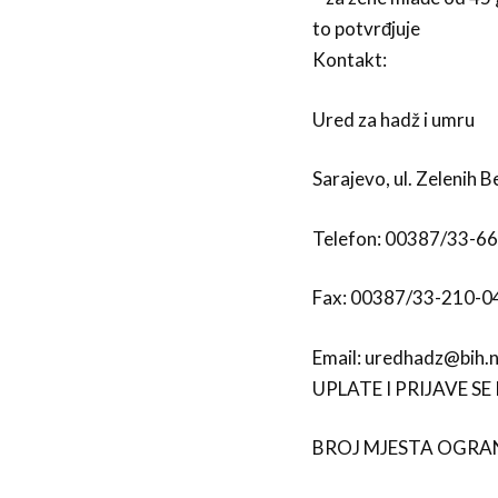
to potvrđjuje
Kontakt:
Ured za hadž i umru
Sarajevo, ul. Zelenih Be
Telefon: 00387/33-6
Fax: 00387/33-210-0
Email: uredhadz@bih.n
UPLATE I PRIJAVE S
BROJ MJESTA OGRA