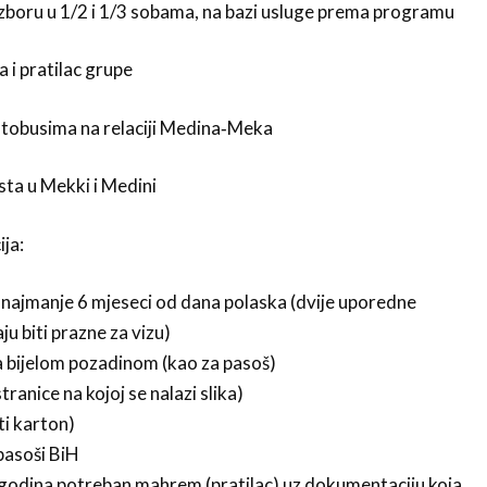
 izboru u 1/2 i 1/3 sobama, na bazi usluge prema programu
 i pratilac grupe
utobusima na relaciji Medina‐Meka
sta u Mekki i Medini
ja:
e najmanje 6 mjeseci od dana polaska (dvije uporedne
u biti prazne za vizu)
sa bijelom pozadinom (kao za pasoš)
stranice na kojoj se nalazi slika)
ti karton)
pasoši BiH
 godina potreban mahrem (pratilac) uz dokumentaciju koja