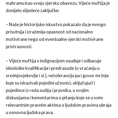
mahramu kao svoju vjersku obavezu, Vijeće muftija je
donijelo slijedeće zaključke:
– Naše je historijsko iskustvo pokazalo da je mnogo
prisutnija i izraženija opasnost od nacionalno
motivirane nego od eventualne vjerski motivirane
pristrasnosti.
– Vijeće muftija s indignacijom osuđuje i odbacuje
ideološke kvalifikacije i predrasude (o vraćanju u
srednjovjekovlje i sl.), netoleranciju pa i govor mržnje
koje su iskazivali pojedini učesnici, uključujući i
pojedince iz reda sudija i pravnika, u svojim
diskusijama i komentarima o pitanju koje se u svim
relevantnim pravnim aktima o ljudskim pravima ubraja
u osnovna ljudska prava.