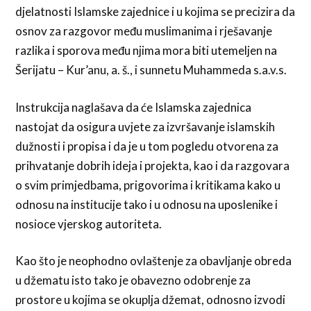
djelatnosti Islamske zajednice i u kojima se precizira da
osnov za razgovor među muslimanima i rješavanje
razlika i sporova među njima mora biti utemeljen na
Šerijatu – Kur’anu, a. š., i sunnetu Muhammeda s.a.v.s.
Instrukcija naglašava da će Islamska zajednica
nastojat da osigura uvjete za izvršavanje islamskih
dužnosti i propisa i da je u tom pogledu otvorena za
prihvatanje dobrih ideja i projekta, kao i da razgovara
o svim primjedbama, prigovorima i kritikama kako u
odnosu na institucije tako i u odnosu na uposlenike i
nosioce vjerskog autoriteta.
Kao što je neophodno ovlaštenje za obavljanje obreda
u džematu isto tako je obavezno odobrenje za
prostore u kojima se okuplja džemat, odnosno izvodi