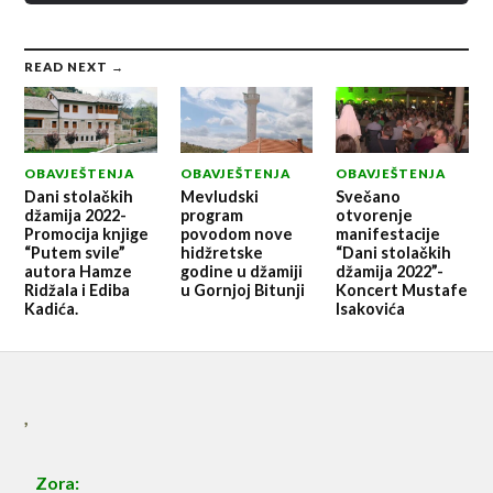
READ NEXT →
OBAVJEŠTENJA
OBAVJEŠTENJA
OBAVJEŠTENJA
Dani stolačkih
Mevludski
Svečano
džamija 2022-
program
otvorenje
Promocija knjige
povodom nove
manifestacije
“Putem svile”
hidžretske
“Dani stolačkih
autora Hamze
godine u džamiji
džamija 2022”-
Ridžala i Ediba
u Gornjoj Bitunji
Koncert Mustafe
Kadića.
Isakovića
,
Zora: