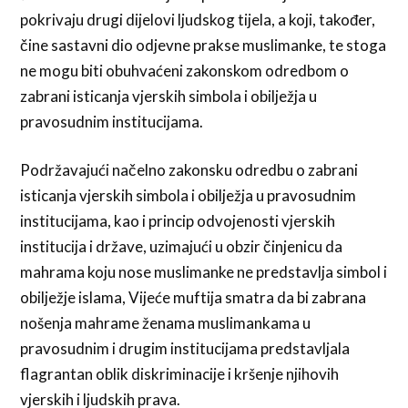
pokrivaju drugi dijelovi ljudskog tijela, a koji, također,
čine sastavni dio odjevne prakse muslimanke, te stoga
ne mogu biti obuhvaćeni zakonskom odredbom o
zabrani isticanja vjerskih simbola i obilježja u
pravosudnim institucijama.
Podržavajući načelno zakonsku odredbu o zabrani
isticanja vjerskih simbola i obilježja u pravosudnim
institucijama, kao i princip odvojenosti vjerskih
institucija i države, uzimajući u obzir činjenicu da
mahrama koju nose muslimanke ne predstavlja simbol i
obilježje islama, Vijeće muftija smatra da bi zabrana
nošenja mahrame ženama muslimankama u
pravosudnim i drugim institucijama predstavljala
flagrantan oblik diskriminacije i kršenje njihovih
vjerskih i ljudskih prava.