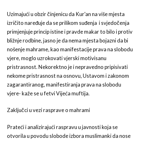
Uzimajući u obzir činjenicu da Kur'an na više mjesta
izričito naređuje da se prilikom suđenja i svjedočenja
primjenjuje princip istine i pravde makar to bilo i protiv
bližnje rodbine, jasno je da nema mjesta bojazni da bi
nošenje mahrame, kao manifestacije prava na slobodu
vjere, moglo uzrokovati vjerski motivisanu
pristrasnost. Nekorektno je i nepravedno pripisivati
nekome pristrasnost na osnovu, Ustavom i zakonom
zagarantiranog, manifestiranja prava na slobodu
vjere- kaže se u fetvi Vijeća muftija.
Zaključci u vezi rasprave o mahrami
Prateći i analizirajući raspravu u javnosti koja se
otvorila u povodu slobode izbora muslimanki da nose