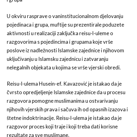
U okviru rasprave o vaninstitucionalnom djelovanju
pojedinaca i grupa, muftije su prezentirale poduzete
aktivnosti u realizaciji zaključka reisu-l-uleme o
razgovorima s pojedincima i grupama koje vrše
poslove iz nadležnosti Islamske zajednice i njihovom
uključivanju u Islamsku zajednicu i zatvaranju
nelegalnih objekata u kojima se vrše vjerski obredi.
Reisu-l-ulema Husein-ef. Kavazović je istakao da je
čvrsto opredjeljenje Islamske zajednice da u procesu
razgovora pomogne muslimanima u ostvarivanju
njihovih vjerskih prava i sačuva ih od opasnih izazova i
štetne indoktrinacije. Reisu-l-ulema je istakao da je
razgovor proces koji traje i koji treba dati korisne
rezultate za sve muslimane.