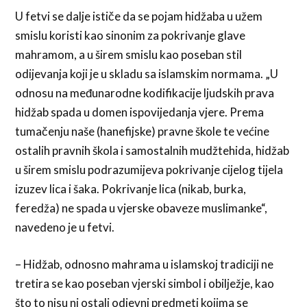
U fetvi se dalje ističe da se pojam hidžaba u užem
smislu koristi kao sinonim za pokrivanje glave
mahramom, a u širem smislu kao poseban stil
odijevanja koji je u skladu sa islamskim normama. „U
odnosu na međunarodne kodifikacije ljudskih prava
hidžab spada u domen ispovijedanja vjere. Prema
tumačenju naše (hanefijske) pravne škole te većine
ostalih pravnih škola i samostalnih mudžtehida, hidžab
u širem smislu podrazumijeva pokrivanje cijelog tijela
izuzev lica i šaka. Pokrivanje lica (nikab, burka,
feredža) ne spada u vjerske obaveze muslimanke“,
navedeno je u fetvi.
– Hidžab, odnosno mahrama u islamskoj tradiciji ne
tretira se kao poseban vjerski simbol i obilježje, kao
što to nisu ni ostali odjevni predmeti kojima se