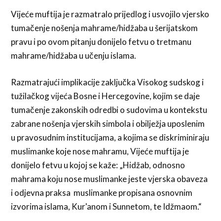
Vijeće muftija je razmatralo prijedlog i usvojilo vjersko
tumačenje nošenja mahrame/hidžaba u šerijatskom
pravu i po ovom pitanju donijelo fetvu o tretmanu
mahrame/hidžaba u učenju islama.
Razmatrajući implikacije zaključka Visokog sudskog i
tužilačkog vijeća Bosne i Hercegovine, kojim se daje
tumačenje zakonskih odredbi o sudovima u kontekstu
zabrane nošenja vjerskih simbola i obilježja uposlenim
u pravosudnim institucijama, a kojima se diskriminiraju
muslimanke koje nose mahramu, Vijeće muftija je
donijelo fetvu u kojoj se kaže: „Hidžab, odnosno
mahrama koju nose muslimanke jeste vjerska obaveza
i odjevna praksa muslimanke propisana osnovnim
izvorima islama, Kur'anom i Sunnetom, te Idžmaom.“