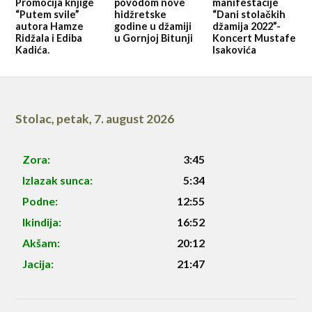
Promocija knjige
povodom nove
manifestacije
“Putem svile”
hidžretske
“Dani stolačkih
autora Hamze
godine u džamiji
džamija 2022”-
Ridžala i Ediba
u Gornjoj Bitunji
Koncert Mustafe
Kadića.
Isakovića
Stolac
,
petak, 7. august 2026
Zora:
3:45
Izlazak sunca:
5:34
Podne:
12:55
Ikindija:
16:52
Akšam:
20:12
Jacija:
21:47