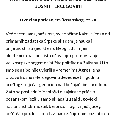
BOSNI I HERCEGOVINI
u vezi sa poricanjem Bosanskog jezika
Već decenijama, nažalost, svjedočimo kako je jedan od
primarnih zadataka Srpske akademije nauka i
umjetnosti, sa sjedištem u Beogradu, i njenih
akademika nacionalista očuvanje i promoviranje
velikosrpske hegemonističke politike na Balkanu. U to
smo se najbolnije uvjerili u vremenima Agresije na
državu Bosnu i Hercegovinu devedesetih godina
prošlog stoljeća i genocida nad bošnjačkim narodom.
Zato se posljednje ideološki dizajnirane priče o
bosanskom jeziku samo uklapaju u taj dugovjeki
nacionalistički mozaik bezprizornog i vrijeđajućeg
beščašća pod krinkom tzv. nauke. Nije nam poznato da