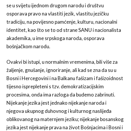
se u svijetu ijednom drugom narodu i društvu
osporava pravo na vlastiti jezik, vlastitu jezičku
tradiciju, na povijesno pamćenje, kulturu, nacionalni
identitet, kao što se to od strane SANU i nacionalista
akademika, u ime srpskoga naroda, osporava
bošnjačkom narodu.
Ovakvi bi istupi, u normalnim vremenima, bili više za
žaljenje, gnušanje, ignoriranje, ali kad se zna da su u
Bosni i Hercegovini i na Balkanu fašizam i fašizoidnost
tijesno isprepleteni s tzv. demokratizacijskim
procesima, onda ima razloga da budemo zabrinuti.
Nijekanje jezika jest jednako nijekanje naroda i
njegova ukupnog duhovnog i kulturnog naslijeđa
oblikovanog na maternjem jeziku; nijekanje bosanskog
jezika jest nijekanje prava na život Bošnjacima i Bosni i