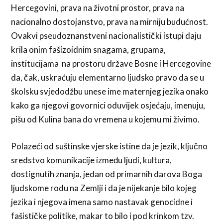
Hercegovini, prava na životni prostor, prava na
nacionalno dostojanstvo, prava na mirniju budućnost.
Ovakvi pseudoznanstveni nacionalistički istupi daju
krila onim fašizoidnim snagama, grupama,
institucijama na prostoru države Bosne i Hercegovine
da, čak, uskraćuju elementarno ljudsko pravo da se u
školsku svjedodžbu unese ime maternjeg jezika onako
kako ga njegovi govornici oduvijek osjećaju, imenuju,
pišu od Kulina bana do vremena u kojemu mi živimo.
Polazeći od suštinske vjerske istine da je jezik, ključno
sredstvo komunikacije između ljudi, kultura,
dostignutih znanja, jedan od primarnih darova Boga
ljudskome rodu na Zemlji i da je nijekanje bilo kojeg
jezika i njegova imena samo nastavak genocidne i
fašističke politike, makar to bilo i pod krinkom tzv.