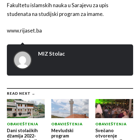
Fakultetu islamskih nauka u Sarajevu za upis
studenata na studijski program za imame.
www.rijaset.ba
MIZ Stolac
READ NEXT →
OBAVJEŠTENJA
OBAVJEŠTENJA
OBAVJEŠTENJA
Dani stolačkih
Mevludski
Svečano
džamija 2022-
program
otvorenje