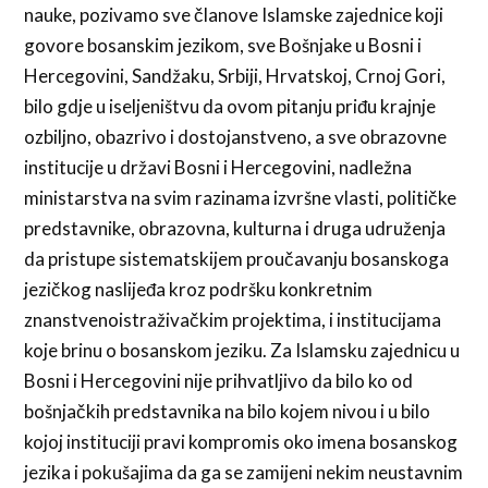
nauke, pozivamo sve članove Islamske zajednice koji
govore bosanskim jezikom, sve Bošnjake u Bosni i
Hercegovini, Sandžaku, Srbiji, Hrvatskoj, Crnoj Gori,
bilo gdje u iseljeništvu da ovom pitanju priđu krajnje
ozbiljno, obazrivo i dostojanstveno, a sve obrazovne
institucije u državi Bosni i Hercegovini, nadležna
ministarstva na svim razinama izvršne vlasti, političke
predstavnike, obrazovna, kulturna i druga udruženja
da pristupe sistematskijem proučavanju bosanskoga
jezičkog naslijeđa kroz podršku konkretnim
znanstvenoistraživačkim projektima, i institucijama
koje brinu o bosanskom jeziku. Za Islamsku zajednicu u
Bosni i Hercegovini nije prihvatljivo da bilo ko od
bošnjačkih predstavnika na bilo kojem nivou i u bilo
kojoj instituciji pravi kompromis oko imena bosanskog
jezika i pokušajima da ga se zamijeni nekim neustavnim