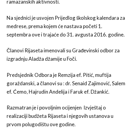
ramazanskih aktivnosti.
Na sjednici je usvojen Prijedlog školskog kalendara za
medrese, prema kojem će nastava početi 1.
septembra ove i trajaće do 31. avgusta 2016. godine.
Članovi Rijaseta imenovali su Građevinski odbor za
izgradnju Aladža džamije u Foči.
Predsjednik Odbora je Remzija ef. Pitić, muftija
goraždanski, a članovi su : dr. Senaid Zajimović, Salem
ef. Ćemo, Hajrudin Andelija i Faruk ef. Džankić.
Razmatran je i povoljnim ocijenjen Izvještaj o
realizaciji budžeta Rijaseta i njegovih ustanova u
prvom polugodištu ove godine.