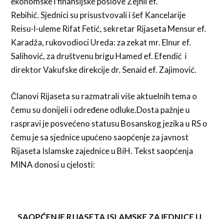
ekonomske i finansijske poslove Zejnil ef.
Rebihić. Sjednici su prisustvovali i šef Kancelarije
Reisu-l-uleme Rifat Fetić, sekretar Rijaseta Mensur ef.
Karadža, rukovodioci Ureda: za zekat mr. Elnur ef.
Salihović, za društvenu brigu Hamed ef. Efendić i
direktor Vakufske direkcije dr. Senaid ef. Zajimović.
Članovi Rijaseta su razmatrali više aktuelnih tema o
čemu su donijeli i određene odluke.Dosta pažnje u
raspravi je posvećeno statusu Bosanskog jezika u RS o
čemu je sa sjednice upućeno saopćenje za javnost
Rijaseta Islamske zajednice u BiH. Tekst saopćenja
MINA donosi u cjelosti:
SAOPĆENJE RIJASETA ISLAMSKE ZAJEDNICE U