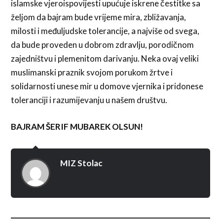
islamske vjeroispovijesti upućuje iskrene čestitke sa
željom da bajram bude vrijeme mira, zbližavanja,
milosti i međuljudske tolerancije, a najviše od svega,
da bude proveden u dobrom zdravlju, porodičnom
zajedništvu i plemenitom darivanju. Neka ovaj veliki
muslimanski praznik svojom porukom žrtve i
solidarnosti unese mir u domove vjernika i pridonese
toleranciji i razumijevanju u našem društvu.
BAJRAM ŠERIF MUBAREK OLSUN!
MIZ Stolac