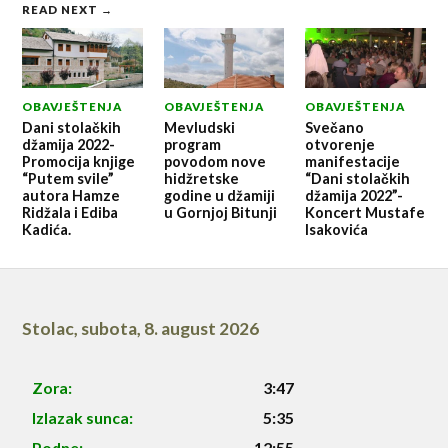
READ NEXT →
OBAVJEŠTENJA
OBAVJEŠTENJA
OBAVJEŠTENJA
Dani stolačkih
Mevludski
Svečano
džamija 2022-
program
otvorenje
Promocija knjige
povodom nove
manifestacije
“Putem svile”
hidžretske
“Dani stolačkih
autora Hamze
godine u džamiji
džamija 2022”-
Ridžala i Ediba
u Gornjoj Bitunji
Koncert Mustafe
Kadića.
Isakovića
Stolac
,
subota, 8. august 2026
Zora:
3:47
Izlazak sunca:
5:35
Podne:
12:55