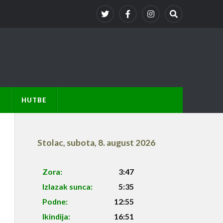
A
HUTBE
Stolac
,
subota, 8. august 2026
Zora:
3:47
Izlazak sunca:
5:35
Podne:
12:55
Ikindija:
16:51