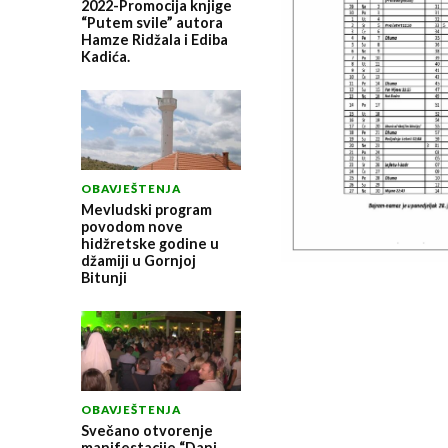
2022-Promocija knjige
“Putem svile” autora
Hamze Ridžala i Ediba
Kadića.
OBAVJEŠTENJA
Mevludski program
povodom nove
hidžretske godine u
džamiji u Gornjoj
Bitunji
OBAVJEŠTENJA
Svečano otvorenje
manifestacije “Dani