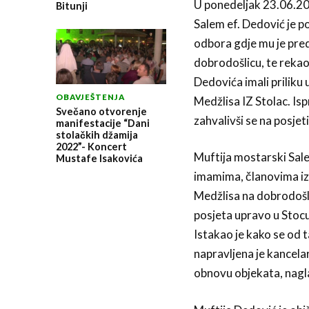
U ponedeljak 23.06.201
Bitunji
Salem ef. Dedović je p
odbora gdje mu je pred
dobrodošlicu, te rekao
Dedovića imali prilik
OBAVJEŠTENJA
Medžlisa IZ Stolac. Is
Svečano otvorenje
zahvalivši se na posjeti
manifestacije “Dani
stolačkih džamija
2022”- Koncert
Muftija mostarski Sale
Mustafe Isakovića
imamima, članovima i
Medžlisa na dobrodošli
posjeta upravo u Stocu
Istakao je kako se od 
napravljena je kancela
obnovu objekata, nagl