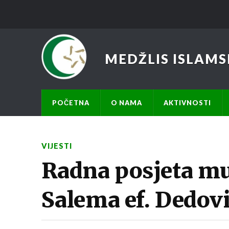
MEDŽLIS ISLAMS
POČETNA
O NAMA
AKTIVNOSTI
VIJESTI
Radna posjeta mu
Salema ef. Dedov