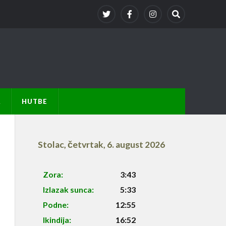
A
HUTBE
Stolac
,
četvrtak, 6. august 2026
Zora:
3:43
Izlazak sunca:
5:33
Podne:
12:55
Ikindija:
16:52