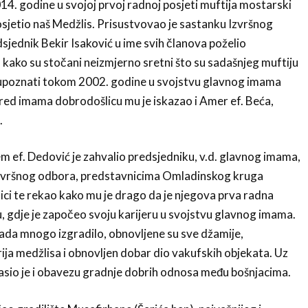
4. godine u svojoj prvoj radnoj posjeti muftija mostarski
osjetio naš Medžlis. Prisustvovao je sastanku Izvršnog
sjednik Bekir Isaković u ime svih članova poželio
 kako su stočani neizmjerno sretni što su sadašnjeg muftiju
u upoznati tokom 2002. godine u svojstvu glavnog imama
pred imama dobrodošlicu mu je iskazao i Amer ef. Beća,
.
m ef. Dedović je zahvalio predsjedniku, v.d. glavnog imama,
zvršnog odbora, predstavnicima Omladinskog kruga
ci te rekao kako mu je drago da je njegova prva radna
, gdje je započeo svoju karijeru u svojstvu glavnog imama.
tada mnogo izgradilo, obnovljene su sve džamije,
rija medžlisa i obnovljen dobar dio vakufskih objekata. Uz
asio je i obavezu gradnje dobrih odnosa među bošnjacima.