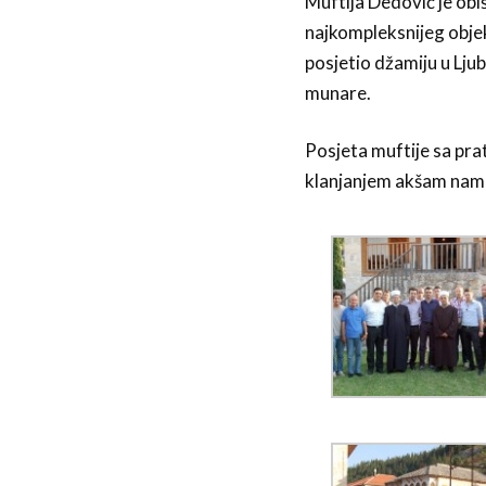
Muftija Dedović je obiš
najkompleksnijeg objek
posjetio džamiju u Ljub
munare.
Posjeta muftije sa pra
klanjanjem akšam namaz