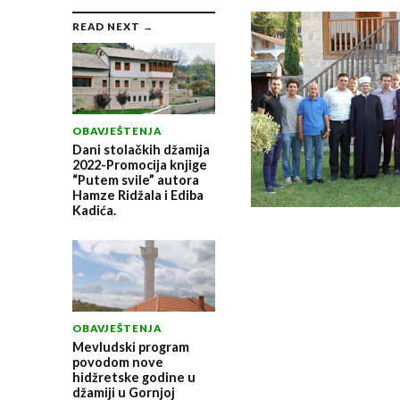
READ NEXT →
OBAVJEŠTENJA
Dani stolačkih džamija
2022-Promocija knjige
“Putem svile” autora
Hamze Ridžala i Ediba
Kadića.
OBAVJEŠTENJA
Mevludski program
povodom nove
hidžretske godine u
džamiji u Gornjoj