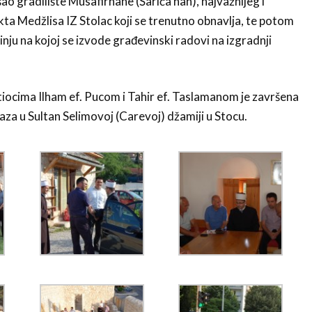
ao gradilište Musafirhane (Šarića han), najvažnijeg i
ta Medžlisa IZ Stolac koji se trenutno obnavlja, te potom
inju na kojoj se izvode građevinski radovi na izgradnji
tiocima Ilham ef. Pucom i Tahir ef. Taslamanom je završena
a u Sultan Selimovoj (Carevoj) džamiji u Stocu.