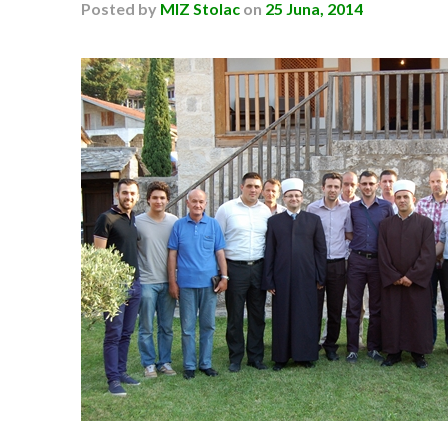
Posted
by
MIZ Stolac
on
25 Juna, 2014